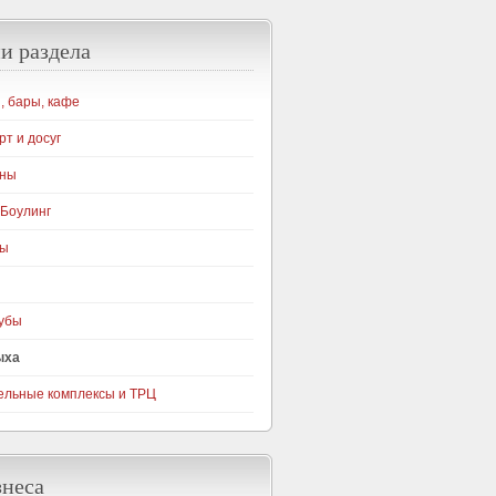
и раздела
, бары, кафе
рт и досуг
уны
 Боулинг
ры
убы
ыха
ельные комплексы и ТРЦ
знеса