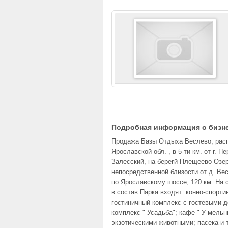
Подробная информация о бизн
Продажа Базы Отдыха Веслево, рас
Ярославской обл. , в 5-ти км. от г. П
Залесский, на берегй Плещеево Озер
непосредственной близости от д. Ве
по Ярославскому шоссе, 120 км. На 
в состав Парка входят: конно-спорти
гостиничный комплекс с гостевыми д
комплекс " Усадьба"; кафе " У мельни
экзотическими животными; пасека и т