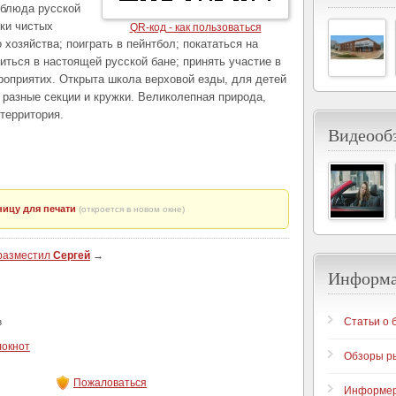
 блюда русской
ски чистых
QR-код - как пользоваться
хозяйства; поиграть в пейнтбол; покататься на
иться в настоящей русской бане; принять участие в
роприятих. Открыта школа верховой езды, для детей
 разные секции и кружки. Великолепная природа,
 территория.
Видеообз
ицу для печати
(откроется в новом окне)
 разместил
Сергей
→
Информ
Статьи о 
з
локнот
Обзоры р
Пожаловаться
Информе