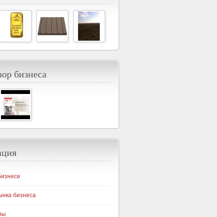
ор бизнеса
ация
бизнесе
ынка бизнеса
ры