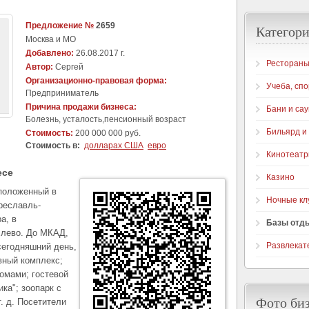
Предложение №
2659
Категори
Москва и МО
Добавлено:
26.08.2017 г.
Рестораны
Автор:
Сергей
Организационно-правовая форма:
Учеба, спо
Предприниматель
Причина продажи бизнеса:
Бани и са
Болезнь, усталость,пенсионный возраст
Бильярд и
Стоимость:
200 000 000 руб.
Стоимость в:
долларах США
евро
Кинотеат
есе
Казино
положенный в
Ночные кл
ереславль-
а, в
Базы отд
слево. До МКАД,
Развлекат
сегодняшний день,
вный комплекс;
омами; гостевой
ка"; зоопарк с
Фото би
. д. Посетители