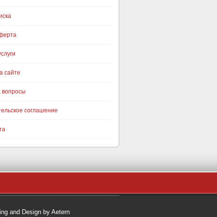
иска
оферта
слуги
а сайте
а вопросы
тельское соглашение
та
ng and Design by Aetern