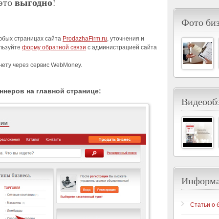
выгодно
это
!
Фото би
юбых страницах сайта
ProdazhaFirm.ru
, уточнения и
ользуйте
форму обратной связи
с администрацией сайта
чету через сервис WebMoney.
ннеров на главной странице:
Видеообз
Информ
Статьи о 