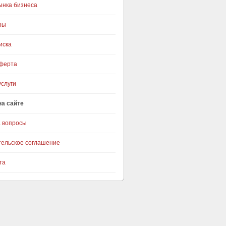
ынка бизнеса
ры
иска
оферта
слуги
на сайте
а вопросы
тельское соглашение
та