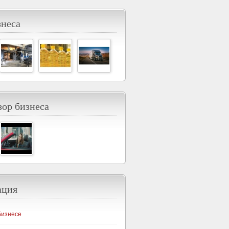
знеса
ор бизнеса
ация
бизнесе