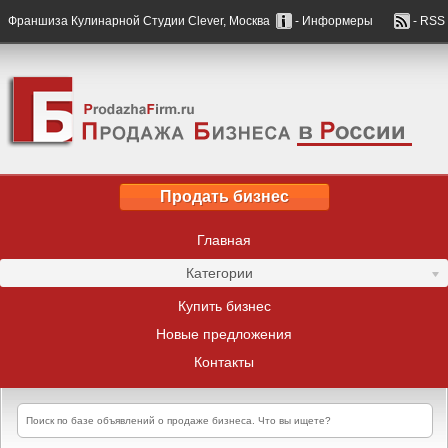
Франшиза Кулинарной Студии Clever, Москва
- Информеры
- RSS
Продать бизнес
Главная
Категории
Купить бизнес
Новые предложения
Контакты