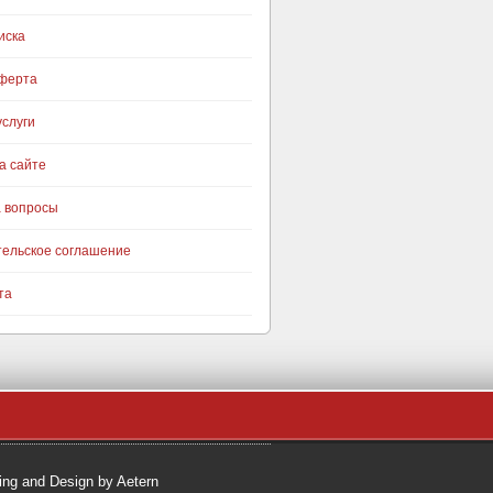
иска
оферта
слуги
а сайте
а вопросы
тельское соглашение
та
ng and Design by Aetern