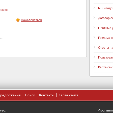
RSS-подп
локнот
Договор 
Пожаловаться
Платные у
Реклама н
Ответы н
Пользова
Карта сай
предложения
Поиск
Контакты
Карта сайта
rved.
Programmi