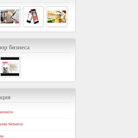
ор бизнеса
ация
бизнесе
ынка бизнеса
ры