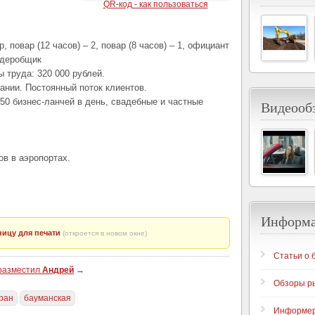
QR-код - как пользоваться
повар (12 часов) – 2, повар (8 часов) – 1, официант
ардеробщик
 труда: 320 000 рублей.
ании. Постоянный поток клиентов.
250 бизнес-ланчей в день, свадебные и частные
Видеообз
ов в аэропортах.
Информ
ицу для печати
(откроется в новом окне)
Статьи о 
 разместил
Андрей
→
Обзоры р
ран
бауманская
Информе