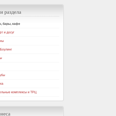
и раздела
, бары, кафе
рт и досуг
уны
 Боулинг
ры
убы
ха
ельные комплексы и ТРЦ
знеса