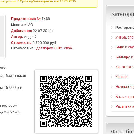
актуально! Срок публикации истек 18.01.2015
Категори
Предложение №
7468
Москва и МО
Рестораны
Добавлено:
22.07.2014 г.
Автор:
Андрей
Учеба, спо
Стоимость:
5 700 000 руб.
Бани и са
Стоимость в:
долларах США
евро
Бильярд и
есе
Кинотеат
ан британской
Казино
Ночные кл
ы 15 000 $ в
Базы отды
нное всем
Развлекат
ауманская.
Фото би