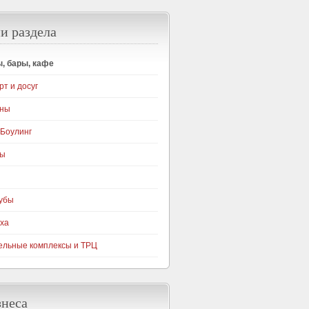
и раздела
, бары, кафе
рт и досуг
уны
 Боулинг
ры
убы
ха
ельные комплексы и ТРЦ
знеса