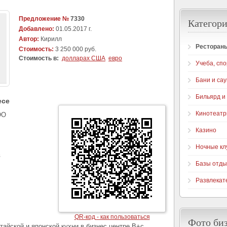
Предложение №
7330
Категори
Добавлено:
01.05.2017 г.
Автор:
Кирилл
Рестораны
Стоимость:
3 250 000 руб.
Стоимость в:
долларах США
евро
Учеба, спо
Бани и са
Бильярд и
есе
Кинотеат
ОО
Казино
Ночные кл
в
Базы отды
Развлекат
QR-код - как пользоваться
Фото би
айской и японской кухни в бизнес центре В+с