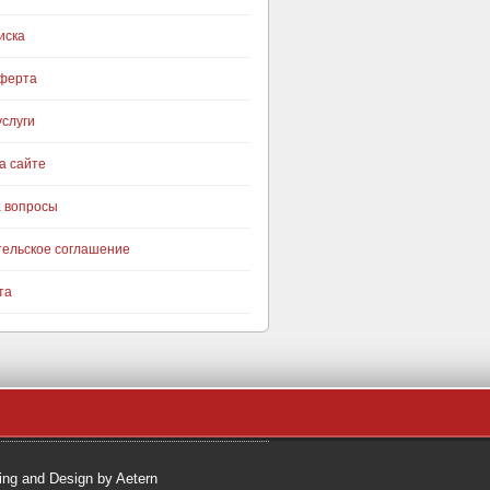
иска
оферта
слуги
а сайте
а вопросы
тельское соглашение
та
ng and Design by Aetern