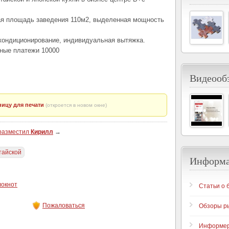
ая площадь заведения 110м2, выделенная мощность
 кондиционирование, индивидуальная вытяжка.
ьные платежи 10000
Видеообз
ицу для печати
(откроется в новом окне)
 разместил
Кирилл
→
тайской
Информ
локнот
Статьи о 
Пожаловаться
Обзоры р
Информе