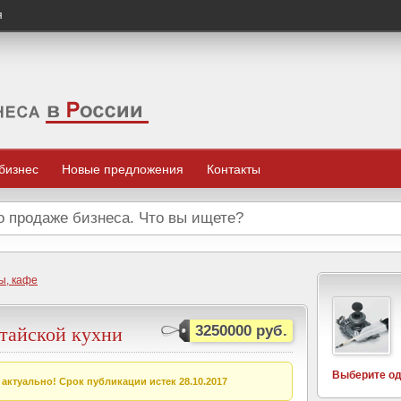
я
 бизнес
Новые предложения
Контакты
ы, кафе
итайской кухни
3250000 руб.
Выберите од
актуально! Срок публикации истек 28.10.2017