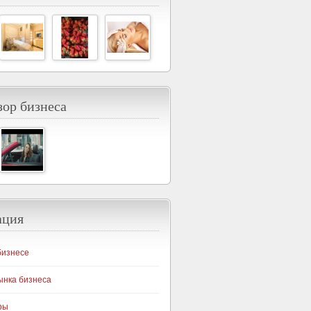
ор бизнеса
ация
бизнесе
ынка бизнеса
ры