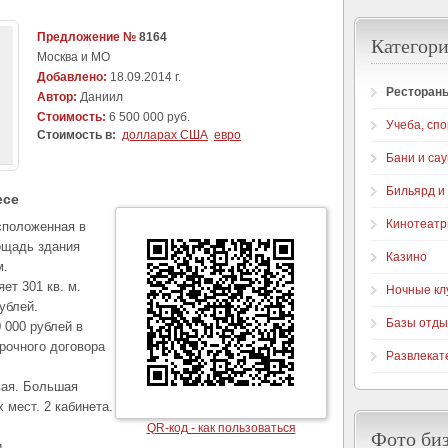
Предложение №
8164
Категори
Москва и МО
Добавлено:
18.09.2014 г.
Рестораны
Автор:
Даниил
Стоимость:
6 500 000 руб.
Учеба, спо
Стоимость в:
долларах США
евро
Бани и са
Бильярд и
есе
Кинотеат
сположенная в
ощадь здания
Казино
м.
т 301 кв. м.
Ночные кл
ублей.
Базы отды
 000 рублей в
рочного договора
Развлекат
вая. Большая
 мест. 2 кабинета.
QR-код - как пользоваться
Фото би
.