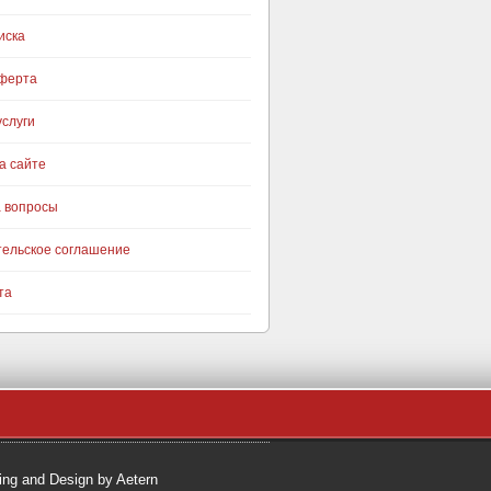
иска
оферта
слуги
а сайте
а вопросы
тельское соглашение
та
ng and Design by Aetern