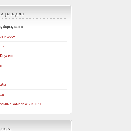
и раздела
, бары, кафе
рт и досуг
уны
 Боулинг
ры
убы
ха
ельные комплексы и ТРЦ
знеса