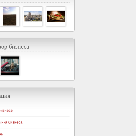
ор бизнеса
ация
бизнесе
ынка бизнеса
ры