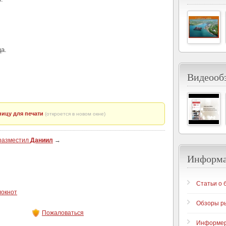
а.
Видеообз
ицу для печати
(откроется в новом окне)
 разместил
Даниил
→
Информ
Статьи о 
локнот
Обзоры р
Пожаловаться
Информе