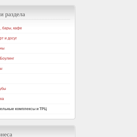
и раздела
, бары, кафе
рт и досуг
уны
 Боулинг
ры
убы
ха
тельные комплексы и ТРЦ
знеса