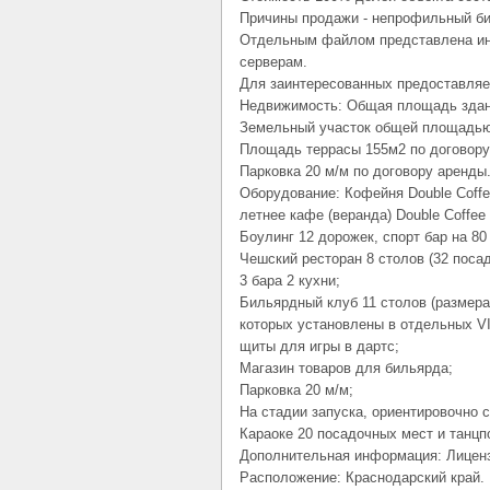
Причины продажи - непрофильный би
Отдельным файлом представлена ин
серверам.
Для заинтересованных предоставляе
Недвижимость: Общая площадь здани
Земельный участок общей площадью 
Площадь террасы 155м2 по договору
Парковка 20 м/м по договору аренды
Оборудование: Кофейня Double Coffee
летнее кафе (веранда) Double Coffee 
Боулинг 12 дорожек, спорт бар на 80
Чешский ресторан 8 столов (32 посад
3 бара 2 кухни;
Бильярдный клуб 11 столов (размера
которых установлены в отдельных V
щиты для игры в дартс;
Магазин товаров для бильярда;
Парковка 20 м/м;
На стадии запуска, ориентировочно с
Караоке 20 посадочных мест и танцп
Дополнительная информация: Лиценз
Расположение: Краснодарский край.