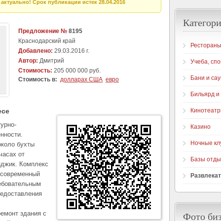
актуально! Срок публикации истек 28.04.2016
Категори
Предложение №
8195
Краснодарский край
Рестораны
Добавлено:
29.03.2016 г.
Автор:
Дмитрий
Учеба, спо
Стоимость:
205 000 000 руб.
Бани и са
Стоимость в:
долларах США
евро
Бильярд и
есе
Кинотеат
турно-
Казино
нности.
Ночные кл
около бухты
часах от
Базы отды
нджик. Комплекс
 современный
Развлека
ребовательным
редоставления
ремонт здания с
Фото би