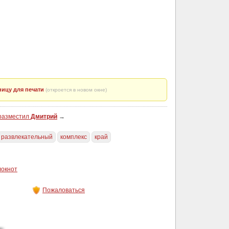
ицу для печати
(откроется в новом окне)
 разместил
Дмитрий
→
развлекательный
комплекс
край
локнот
Пожаловаться