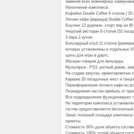
заменой всех инженерных коммуника
Наполнение комплекса:
Кофейня Double Coffee 6 столов ( 20
Летнее кафе (веранда) Double Coffee 
Боулинг 12 дорожек, спорт бар на 80
Чешский ресторан 8 столов (32 посад
3 бара 2 кухни;
Бильярдный клуб 11 столов (размера
которых установлены в отдельных V
щиты для игры в дартс;
Магазин товаров для бильярда;
Мультирум - PS3, уютный диван, зак
На стадии запуска, ориентировочно с
Караоке 20 посадочных мест и танцп
Переоформление летнего кафе во вс
Планируемая чистая прибыль от проек
Все подразделения функционируют п
На территории комплекса установле
гостям предоставляется бесплатный w
Запас полезной площади комплекса 
проекты.
Стоимость 50% доли объекта составл
Стоимость 100% долей объекта соста