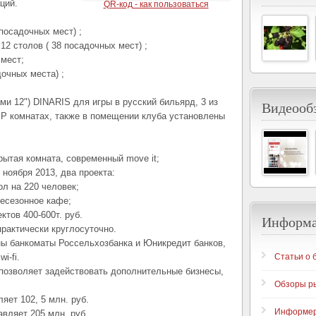
ций.
QR-код - как пользоваться
 посадочных мест) ;
12 столов ( 38 посадочных мест) ;
 мест;
очных места) ;
ми 12") DINARIS для игры в русский бильярд, 3 из
Видеообз
IP комнатах, также в помещении клуба установлены
рытая комната, современный move it;
 ноября 2013, два проекта:
ол на 220 человек;
есезонное кафе;
тов 400-600т. руб.
Информ
рактически круглосуточно.
ны банкоматы Россельхозбанка и Юникредит банков,
i-fi.
Статьи о 
позволяет задействовать дополнительные бизнесы,
Обзоры р
яет 102, 5 млн. руб.
Информе
вляет 205 млн. руб.