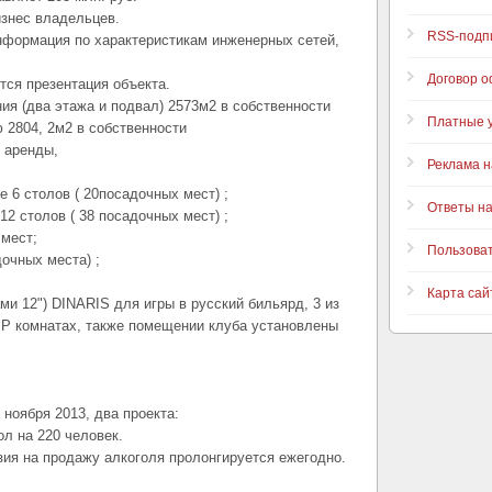
знес владельцев.
RSS-подп
формация по характеристикам инженерных сетей,
Договор 
тся презентация объекта.
я (два этажа и подвал) 2573м2 в собственности
Платные у
2804, 2м2 в собственности
 аренды,
Реклама н
.
 6 столов ( 20посадочных мест) ;
Ответы н
12 столов ( 38 посадочных мест) ;
 мест;
Пользова
очных места) ;
Карта сай
ми 12") DINARIS для игры в русский бильярд, 3 из
IP комнатах, также помещении клуба установлены
 ноября 2013, два проекта:
ол на 220 человек.
ия на продажу алкоголя пролонгируется ежегодно.