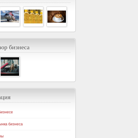
ор бизнеса
ация
бизнесе
ынка бизнеса
ры