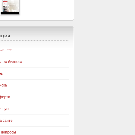
ация
бизнесе
ынка бизнеса
ры
иска
оферта
слуги
а сайте
а вопросы