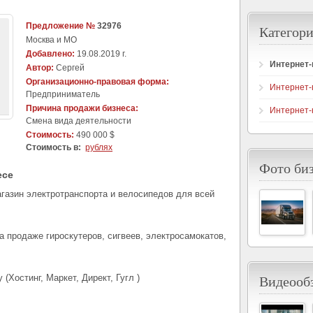
Предложение №
32976
Категори
Москва и МО
Добавлено:
19.08.2019 г.
Интернет
Автор:
Сергей
Организационно-правовая форма:
Интернет-
Предприниматель
Причина продажи бизнеса:
Интернет-
Cмена вида деятельности
Стоимость:
490 000 $
Стоимость в:
рублях
Фото би
есе
газин электротранспорта и велосипедов для всей
а продаже гироскутеров, сигвеев, электросамокатов,
Видеообз
(Хостинг, Маркет, Директ, Гугл )