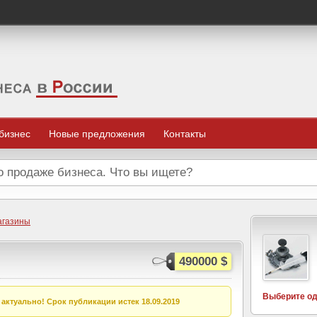
 бизнес
Новые предложения
Контакты
агазины
490000 $
Выберите од
актуально! Срок публикации истек 18.09.2019