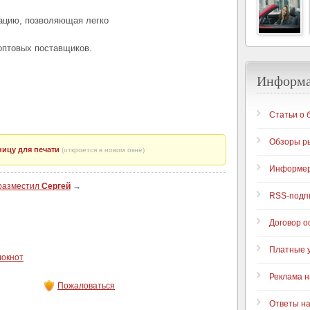
ацию, позволяющая легко
 оптовых поставщиков.
Информ
Статьи о 
Обзоры р
ицу для печати
(откроется в новом окне)
Информе
 разместил
Сергей
→
RSS-подп
Договор 
Платные у
локнот
Реклама н
Пожаловаться
Ответы н