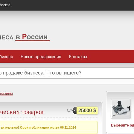
 Москва
 бизнес
Новые предложения
Контакты
агазины
ческих товаров
25000 $
Выберите од
актуально! Срок публикации истек 06.11.2014