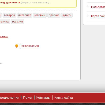
ицу для печати
(откроется в новом окне)
Пользова
о
товаров
интернет
готовый
продаю
купить
Карта сай
газина
магазин
локнот
Пожаловаться
предложения
Поиск
Контакты
Карта сайта