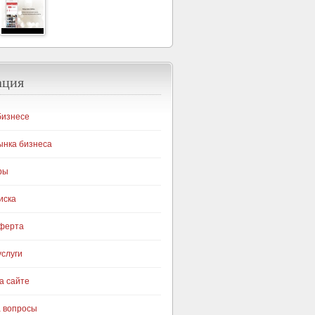
ация
бизнесе
ынка бизнеса
ры
иска
оферта
слуги
а сайте
а вопросы