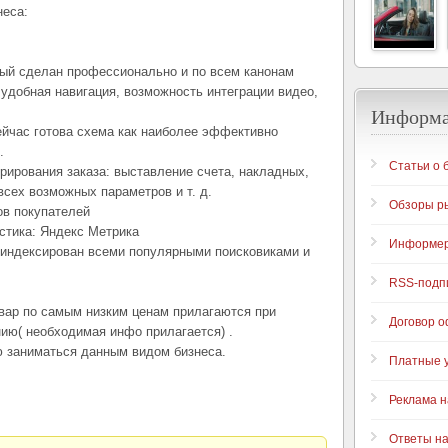
неса:
рый сделан профессионально и по всем канонам
 удобная навигация, возможность интеграции видео,
Информ
ейчас готова схема как наиболее эффективно
.
Статьи о 
ирования заказа: выставление счета, накладных,
всех возможных параметров и т. д.
Обзоры р
ов покупателей
истика: Яндекс Метрика
Информе
роиндексирован всеми популярными поисковиками и
RSS-подп
вар по самым низким ценам прилагаются при
Договор 
ию( необходимая инфо прилагается) .
ю заниматься данным видом бизнеса.
Платные у
Реклама н
Ответы н