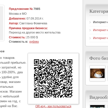
Предложение №
7985
Категори
Москва и МО
Добавлено:
07.09.2014 г.
Интернет
Автор:
Светлана Фомичева
Причина продажи бизнеса:
Интернет-
Переезд на другое место жительства
Стоимость:
25 000 $
Интернет-
Стоимость в:
рублях
есе
Фото би
х товаров.
большой прибылью.
 затратной, но
р 100-200%, два
ь удобно для
овар, магазин
питальных
исков. Магазин
Видеообз
 с небольшой
омен на год, с
цией на Вас.
QR-код - как пользоваться