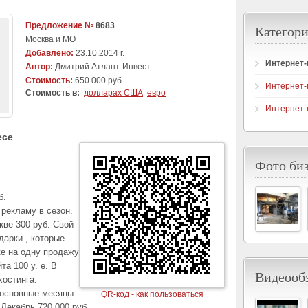
Предложение №
8683
Категори
Москва и МО
Добавлено:
23.10.2014 г.
Интернет
Автор:
Дмитрий Атлант-Инвест
Стоимость:
650 000 руб.
Интернет-
Стоимость в:
долларах США
евро
Интернет-
есе
Фото би
б.
рекламу в сезон.
кве 300 руб. Свой
дарки , которые
ке на одну продажу
та 100 y. e. В
Видеообз
хостинга.
 основные месяцы -
QR-код - как пользоваться
 Декабрь 720 000 руб.