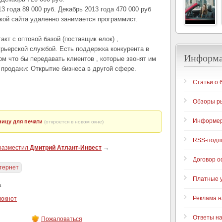
 года 89 000 руб. Декабрь 2013 года 470 000 руб
ой сайта удаленно занимается программист.
кт с оптовой базой (поставщик елок) ,
урьерской службой. Есть поддержка конкурента в
Информ
ом что бы передавать клиентов , которые звонят им
а продажи: Открытие бизнеса в другой сфере.
Статьи о 
Обзоры р
Информе
ицу для печати
(откроется в новом окне)
RSS-подп
 разместил
Дмитрий Атлант-Инвест
→
Договор 
тернет
Платные у
а
Реклама н
локнот
Ответы н
Пожаловаться