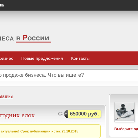
ква
 бизнес
Новые предложения
Контакты
агазины
годних елок
650000 руб.
Выберите од
актуально! Срок публикации истек 23.10.2015