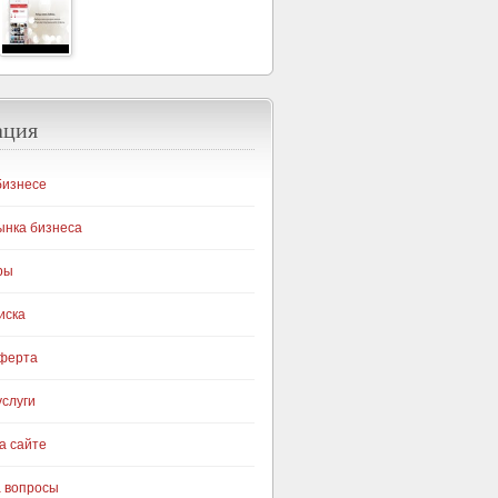
ация
бизнесе
ынка бизнеса
ры
иска
оферта
слуги
а сайте
а вопросы