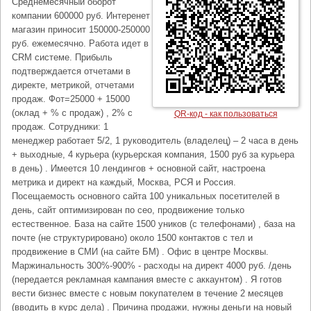
Среднемесячный оборот
компании 600000 руб. Интеренет
магазин приносит 150000-250000
руб. ежемесячно. Работа идет в
CRM системе. Прибыль
подтверждается отчетами в
директе, метрикой, отчетами
продаж. Фот=25000 + 15000
(оклад + % с продаж) , 2% с
QR-код - как пользоваться
продаж. Сотрудники: 1
менеджер работает 5/2, 1 руководитель (владелец) – 2 часа в день
+ выходные, 4 курьера (курьерская компания, 1500 руб за курьера
в день) . Имеется 10 лендингов + основной сайт, настроена
метрика и директ на каждый, Москва, РСЯ и Россия.
Посещаемость основного сайта 100 уникальных посетителей в
день, сайт оптимизирован по сео, продвижение только
естественное. База на сайте 1500 уников (с телефонами) , база на
почте (не структурировано) около 1500 контактов с тел и
продвижение в СМИ (на сайте БМ) . Офис в центре Москвы.
Маржинальность 300%-900% - расходы на директ 4000 руб. /день
(передается рекламная кампания вместе с аккаунтом) . Я готов
вести бизнес вместе с новым покупателем в течение 2 месяцев
(вводить в курс дела) . Причина продажи, нужны деньги на новый