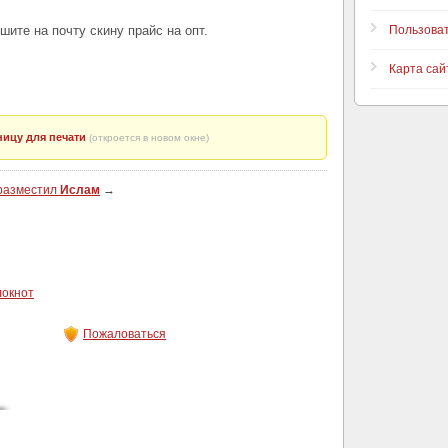
шите на почту скину прайс на опт.
Пользова
Карта сай
ицу для печати
(откроется в новом окне)
 разместил
Ислам
→
локнот
Пожаловаться