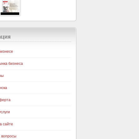
ация
бизнесе
ынка бизнеса
ры
иска
оферта
слуги
а сайте
а вопросы