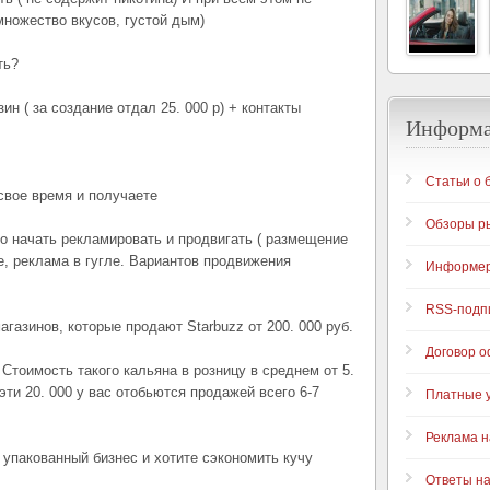
ножество вкусов, густой дым)
ть?
ин ( за создание отдал 25. 000 р) + контакты
Информ
Статьи о 
 свое время и получаете
Обзоры р
ко начать рекламировать и продвигать ( размещение
е, реклама в гугле. Вариантов продвижения
Информе
RSS-подп
газинов, которые продают Starbuzz от 200. 000 руб.
Договор 
Стоимость такого кальяна в розницу в среднем от 5.
 эти 20. 000 у вас отобьются продажей всего 6-7
Платные у
Реклама н
 упакованный бизнес и хотите сэкономить кучу
Ответы н