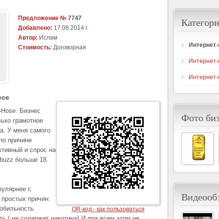
Предложение №
7747
Категори
Добавлено:
17.08.2014 г.
Автор:
Ислам
Интернет
Стоимость:
Договорная
Интернет-
Интернет-
есе
-Hose. Бизнес
Фото би
лько грамотное
а. У меня самого
по причине
ктивный и спрос на
rbuzz больше 18.
пулярнее с
Видеообз
 простых причин:
мобильность
QR-код - как пользоваться
ть ( не содержит никотина) И при всем этом не