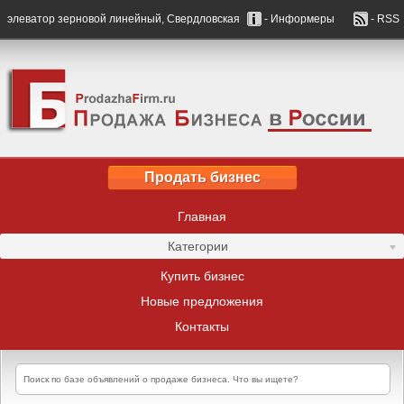
элеватор зерновой линейный, Свердловская
- Информеры
- RSS
Продать бизнес
Главная
Категории
Купить бизнес
Новые предложения
Контакты