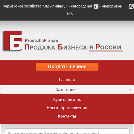
Фермерское хозяйство "Засыпкины", Нижегородская
- Информеры
- RSS
Продать бизнес
Главная
Категории
Купить бизнес
Новые предложения
Контакты