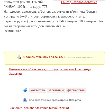
требуется ремонт, комбайн
QR-код - как пользоваться
"НИВА", 1994г. , на ходу; Т75-
бульдозер, двигатель д/Белоруса; емкости д/топлива (бензин,
соляра по 5куб. литров; сортировка (зерноочиститель,
зернопогрузчик) ; молочные емкости 2-600литров, 1800литров. Так
же на территории есть дом литой-54кв. м.
Земля-30Га.
Открыть страницу для печати
(откроется в новом окне)
Показать все объявления, которые разместил
Александр
Засыпкин
→
хозяйство
засыпкины
фермерское
Это предложение просмотрено 1034 раза
Добавить это предложение в свой блокнот