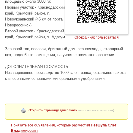
площадью около 3000 га:
Первый участок - Краснодарский
край, Крымский район, п.
Новоукраинский (45 км от порта
Новороссийск)
Второй участок - Краснодарский
край, Крымский район, х. Адагум
QR-код - как пользоваться
Зерновой ток, весовая, бригадный дом, зерносклады, столярный
цех, подсобные помещения, на участке возможно орошение.
ДОПОЛНИТЕЛЬНАЯ СТОИМОСТЬ:
Незавершенное производство 1000 га оз. рапса, остальное пахота
с внесенными основными минеральными удобрениями.
Открыть страницу для печати
(откроется в новом окне)
Показать все объявления, которые разместил
Невшупа Олег
Владимирович