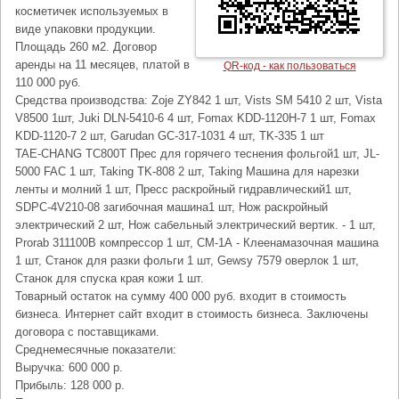
косметичек используемых в
виде упаковки продукции.
Площадь 260 м2. Договор
аренды на 11 месяцев, платой в
QR-код - как пользоваться
110 000 руб.
Средства производства: Zoje ZY842 1 шт, Vists SM 5410 2 шт, Vista
V8500 1шт, Juki DLN-5410-6 4 шт, Fomax KDD-1120H-7 1 шт, Fomax
KDD-1120-7 2 шт, Garudan GC-317-1031 4 шт, TK-335 1 шт
TAE-CHANG TC800T Прес для горячего теснения фольгой1 шт, JL-
5000 FAC 1 шт, Taking TK-808 2 шт, Taking Машина для нарезки
ленты и молний 1 шт, Пресс раскройный гидравлический1 шт,
SDPC-4V210-08 загибочная машина1 шт, Нож раскройный
электрический 2 шт, Нож сабельный электрический вертик. - 1 шт,
Prorab 311100B компрессор 1 шт, CM-1А - Клеенамазочная машина
1 шт, Станок для разки фольги 1 шт, Gewsy 7579 оверлок 1 шт,
Станок для спуска края кожи 1 шт.
Товарный остаток на сумму 400 000 руб. входит в стоимость
бизнеса. Интернет сайт входит в стоимость бизнеса. Заключены
договора с поставщиками.
Среднемесячные показатели:
Выручка: 600 000 р.
Прибыль: 128 000 р.