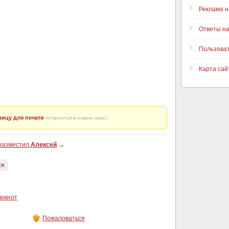
Реклама н
Ответы н
Пользова
Карта сай
ицу для печати
(откроется в новом окне)
 разместил
Алексей
→
аж
локнот
Пожаловаться