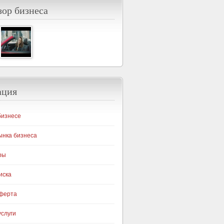
ор бизнеса
ация
бизнесе
ынка бизнеса
ры
иска
оферта
слуги