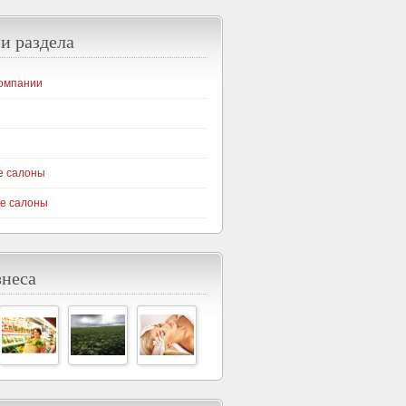
и раздела
омпании
е салоны
е салоны
знеса