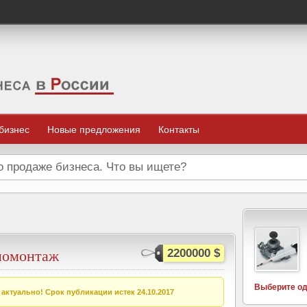
 бизнес
Новые предложения
Контакты
номонтаж
2200000 $
Выберите од
актуально! Срок публикации истек 24.10.2017