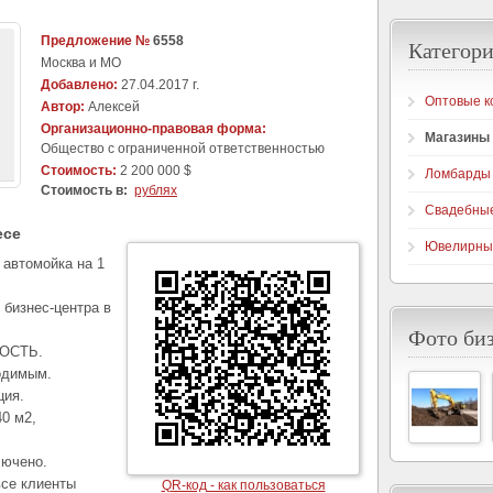
Предложение №
6558
Категори
Москва и МО
Добавлено:
27.04.2017 г.
Оптовые к
Автор:
Алексей
Организационно-правовая форма:
Магазины
Общество с ограниченной ответственностью
Стоимость:
2 200 000 $
Ломбарды
Стоимость в:
рублях
Свадебны
есе
Ювелирны
автомойка на 1
 бизнес-центра в
Фото би
НОСТЬ.
одимым.
ция.
0 м2,
лючено.
все клиенты
QR-код - как пользоваться