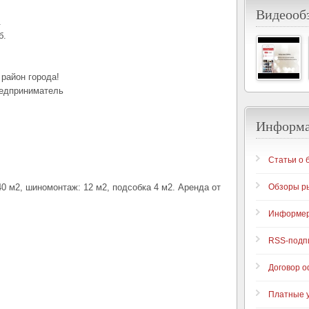
Видеообз
.
б.
район города!
редприниматель
Информ
Статьи о 
0 м2, шиномонтаж: 12 м2, подсобка 4 м2. Аренда от
Обзоры р
Информе
RSS-подп
Договор 
Платные у