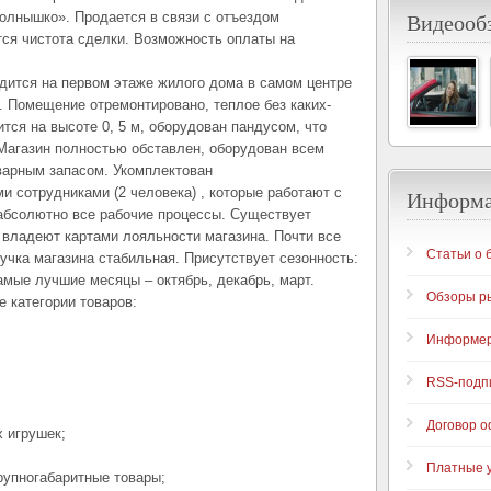
Видеообз
олнышко». Продается в связи с отъездом
ется чистота сделки. Возможность оплаты на
дится на первом этаже жилого дома в самом центре
 Помещение отремонтировано, теплое без каких-
тся на высоте 0, 5 м, оборудован пандусом, что
Магазин полностью обставлен, оборудован всем
арным запасом. Укомплектован
 сотрудниками (2 человека) , которые работают с
Информ
 абсолютно все рабочие процессы. Существует
 владеют картами лояльности магазина. Почти все
Статьи о 
учка магазина стабильная. Присутствует сезонность:
мые лучшие месяцы – октябрь, декабрь, март.
Обзоры р
 категории товаров:
Информе
RSS-подп
Договор 
х игрушек;
Платные у
крупногабаритные товары;