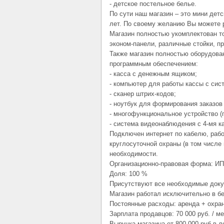
- детское постельное белье.
По сути наш магазин – это мини детск
лет. По своему желанию Вы можете 
Магазин полностью укомплектован т
эконом-панели, различные стойки, п
Также магазин полностью оборудова
программным обеспечением:
- касса с денежным ящиком;
- компьютер для работы кассы с сис
- сканер штрих-кодов;
- ноутбук для формирования заказов
- многофункциональное устройство (п
- система видеонаблюдения с 4-мя к
Подключен интернет по кабелю, рабо
круглосуточной охраны (в том числе
необходимости.
Организационно-правовая форма: ИП
Доля: 100 %
Присутствуют все необходимые доку
Магазин работал исключительно в бе
Постоянные расходы: аренда + охрана
Зарплата продавцов: 70 000 руб. / ме
Выручка магазина от 800 000 руб в 