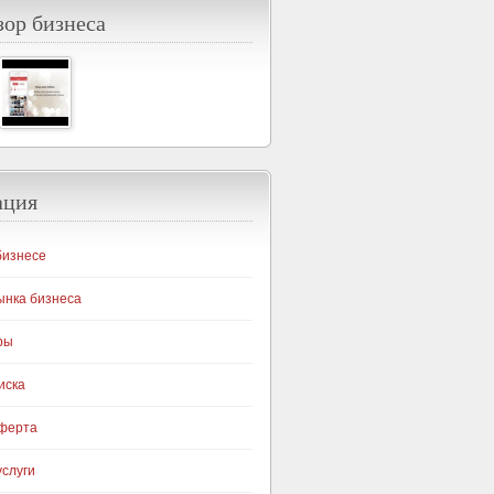
ор бизнеса
ация
бизнесе
ынка бизнеса
ры
иска
оферта
слуги