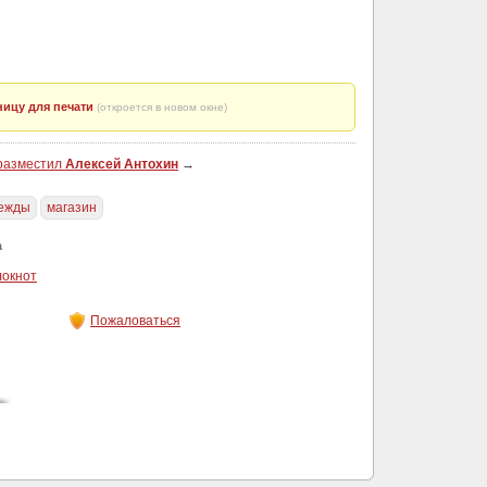
ицу для печати
(откроется в новом окне)
 разместил
Алексей Антохин
→
ежды
магазин
а
локнот
Пожаловаться