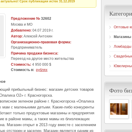
актуально! Срок публикации истек 31.12.2019
Категори
Предложение №
32602
Москва и МО
Оптовые к
Добавлено:
04.07.2019 г.
Автор:
Алексей Антохин
Магазины
Организационно-правовая форма:
Ломбарды
Предприниматель
Причина продажи бизнеса:
Свадебны
Переезд на другое место жительства
Стоимость:
4 950 000 $
Ювелирны
Стоимость в:
рублях
есе
Фото би
ающий прибыльный бизнес: магазин детских товаров
палиха О2» г. Красногорска.
вописном зеленом районе г. Красногорска «Опалиха
мам с маленькими детьми. Какие-либо конкуренты
ботают только продуктовые магазины и предприятия
е в районе мамы, а также мамы из близлежащих
на. Магазин открыт в 2013 году вместе с заселением
ью отстроен и заселен. Магазин является одним из