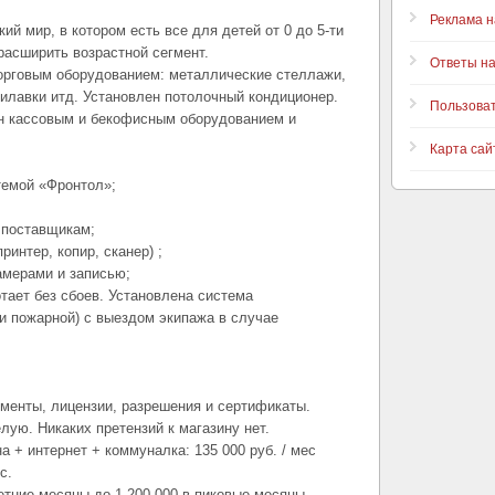
Реклама н
ий мир, в котором есть все для детей от 0 до 5-ти
расширить возрастной сегмент.
Ответы н
орговым оборудованием: металлические стеллажи,
рилавки итд. Установлен потолочный кондиционер.
Пользова
н кассовым и бекофисным оборудованием и
Карта сай
темой «Фронтол»;
 поставщикам;
ринтер, копир, сканер) ;
амерами и записью;
тает без сбоев. Установлена система
 и пожарной) с выездом экипажа в случае
менты, лицензии, разрешения и сертификаты.
лую. Никаких претензий к магазину нет.
 + интернет + коммуналка: 135 000 руб. / мес
с.
летние месяцы до 1 200 000 в пиковые месяцы