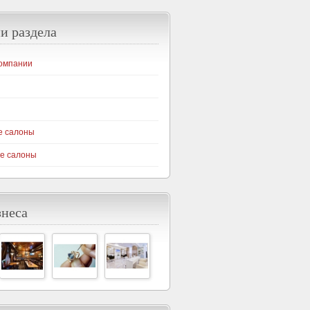
и раздела
омпании
е салоны
е салоны
знеса