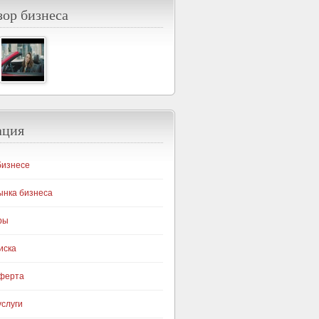
ор бизнеса
ация
бизнесе
ынка бизнеса
ры
иска
оферта
слуги