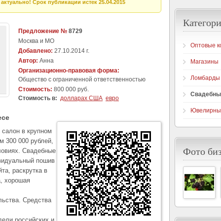
актуально! Срок публикации истек 25.04.2015
Категори
Предложение №
8729
Москва и МО
Оптовые к
Добавлено:
27.10.2014 г.
Автор:
Анна
Магазины
Организационно-правовая форма:
Ломбарды
Общество с ограниченной ответственностью
Стоимость:
800 000 руб.
Свадебны
Стоимость в:
долларах США
евро
Ювелирны
есе
 салон в крупном
м 300 000 рублей,
Фото би
ловиях. Свадебные
ивидуальный пошив
йта, раскрутка в
а, хорошая
льства. Средства
ели российских и