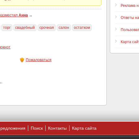
Реклама н
 разместил
Анна
→
Ответы н
торг
свадебный
срочная
салон
остатком
Пользова
Карта сай
локнот
Пожаловаться
предложения
Поиск
Контакты
Карта сайта