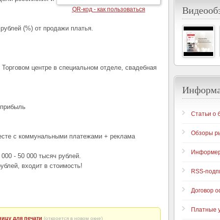
Видеообз
QR-код - как пользоваться
 рублей (%) от продажи платья.
м Торговом центре в специальном отделе, свадебная
Информ
 прибыль
Статьи о 
Обзоры р
месте с коммунальными платежами + реклама
Информе
000 - 50 000 тысяч рублей.
ублей, входит в стоимость!
RSS-подп
Договор 
Платные у
ицу для печати
(откроется в новом окне)