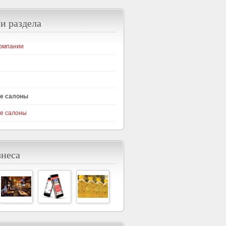
и раздела
омпании
е салоны
е салоны
знеса