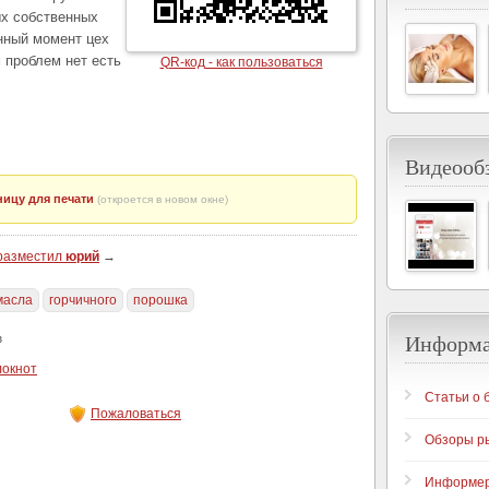
ых собственных
анный момент цех
 проблем нет есть
QR-код - как пользоваться
Видеообз
ицу для печати
(откроется в новом окне)
 разместил
юрий
→
масла
горчичного
порошка
Информ
з
локнот
Статьи о 
Пожаловаться
Обзоры р
Информе