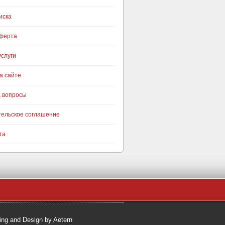
иска
оферта
слуги
а сайте
а вопросы
тельское соглашение
та
ng and Design by Aetern