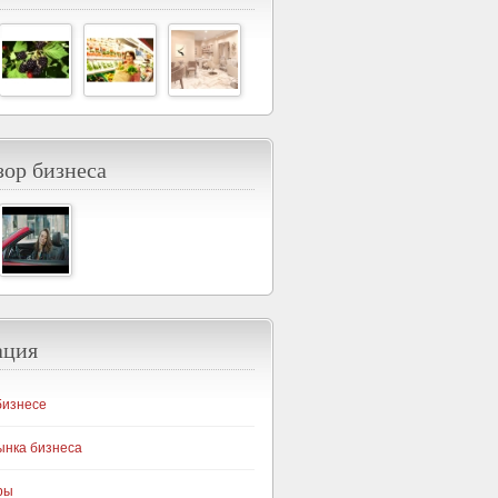
ор бизнеса
ация
бизнесе
ынка бизнеса
ры