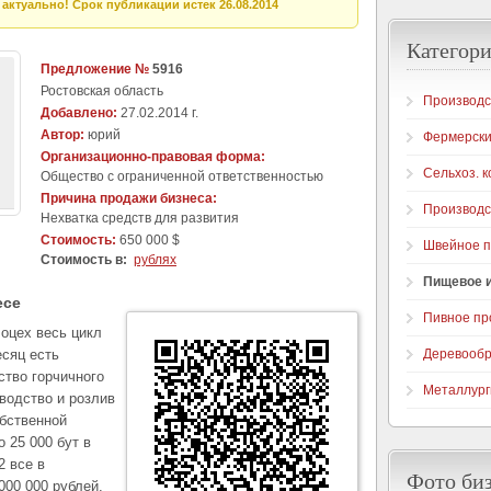
актуально! Срок публикации истек 26.08.2014
Категори
Предложение №
5916
Ростовская область
Производс
Добавлено:
27.02.2014 г.
Автор:
юрий
Фермерски
Организационно-правовая форма:
Сельхоз. 
Общество с ограниченной ответственностью
Причина продажи бизнеса:
Производс
Нехватка средств для развития
Стоимость:
650 000 $
Швейное п
Стоимость в:
рублях
Пищевое и
есе
Пивное пр
лоцех весь цикл
есяц есть
Деревообр
ство горчичного
Металлург
зводство и розлив
обственной
 25 000 бут в
2 все в
Фото би
000 000 рублей.