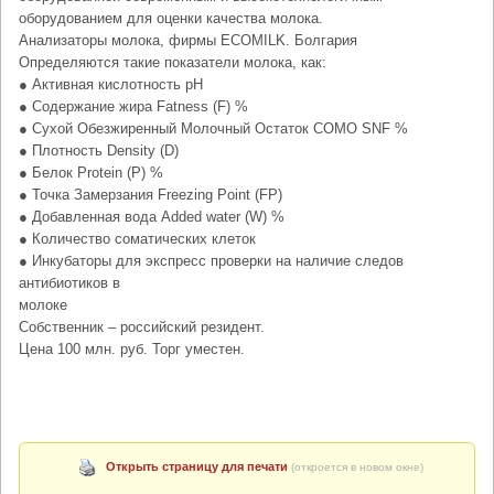
оборудованием для оценки качества молока.
Анализаторы молока, фирмы ECOMILK. Болгария
Определяются такие показатели молока, как:
● Активная кислотность pH
● Содержание жира Fatness (F) %
● Сухой Обезжиренный Молочный Остаток СОМО SNF %
● Плотность Density (D)
● Белок Protein (P) %
● Точка Замерзания Freezing Point (FP)
● Добавленная вода Added water (W) %
● Количество соматических клеток
● Инкубаторы для экспресс проверки на наличие следов
антибиотиков в
молоке
Собственник – российский резидент.
Цена 100 млн. руб. Торг уместен.
Открыть страницу для печати
(откроется в новом окне)