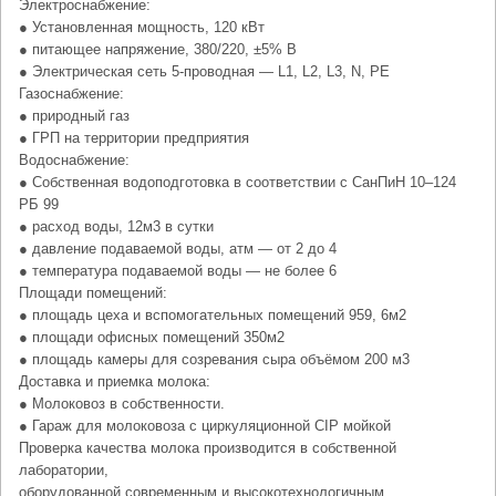
Электроснабжение:
● Установленная мощность, 120 кВт
● питающее напряжение, 380/220, ±5% В
● Электрическая сеть 5-проводная — L1, L2, L3, N, PЕ
Газоснабжение:
● природный газ
● ГРП на территории предприятия
Водоснабжение:
● Собственная водоподготовка в соответствии с СанПиН 10–124
РБ 99
● расход воды, 12м3 в сутки
● давление подаваемой воды, атм — от 2 до 4
● температура подаваемой воды — не более 6
Площади помещений:
● площадь цеха и вспомогательных помещений 959, 6м2
● площади офисных помещений 350м2
● площадь камеры для созревания сыра объёмом 200 м3
Доставка и приемка молока:
● Молоковоз в собственности.
● Гараж для молоковоза с циркуляционной CIP мойкой
Проверка качества молока производится в собственной
лаборатории,
оборудованной современным и высокотехнологичным