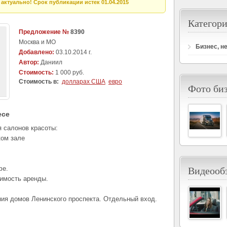
актуально! Срок публикации истек 01.04.2015
Категори
Предложение №
8390
Москва и МО
Бизнес, н
Добавлено:
03.10.2014 г.
Автор:
Даниил
Стоимость:
1 000 руб.
Стоимость в:
долларах США
евро
Фото би
есе
 салонов красоты:
ком зале
Видеообз
фе.
имость аренды.
ния домов Ленинского проспекта. Отдельный вход.