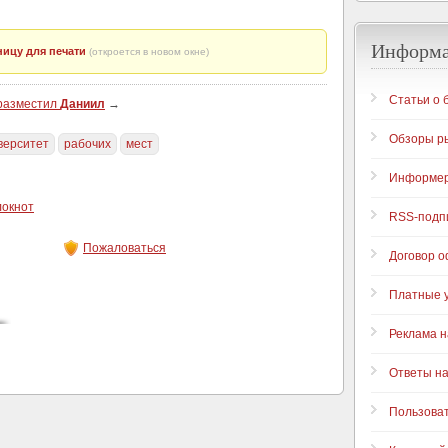
Информ
ицу для печати
(откроется в новом окне)
Статьи о 
 разместил
Даниил
→
Обзоры р
верситет
рабочих
мест
Информе
локнот
RSS-подп
Пожаловаться
Договор 
Платные у
Реклама н
Ответы н
Пользова