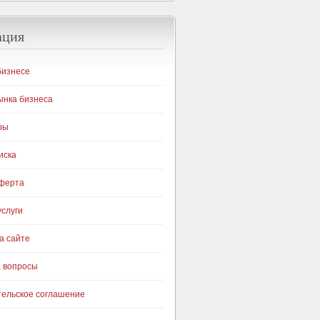
ация
бизнесе
ынка бизнеса
ры
иска
оферта
слуги
а сайте
а вопросы
тельское соглашение