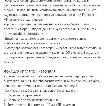
-Речь идет об аппарате автоматической торговли, который
распечатывает фотографии и фотомагниты из Инстаграм, а также
с почты. В дальнейшем можно установить обновления ПО , что
будет позволять печатать фото из социальных сетей Facebook,
VK, а так же с картридера.
-Процесс проходит так: клиент на тачскрин выбирает фото со
своего Инстаграм, кладет деньги в купюроприемник и за 60 сек
получает фото/ фотомагнит.
-Дизайн аппарата можно легко изменить с учетом ваших
требований и вписать в любой интерьер.
-Благодаря возможности запрограммировать печатать логотипа на
фотомагните или фотографии, и наличию QR-сканера Вы можете
сотрудничать с различными брендами, тем самым расширяя свой
бизнес.
ЛОКАЦИЯ АППАРАТА INSTOGRAF
• Данный аппарат востребован на специальных мероприятиях,
выставках, также в торгово-развлекательных комплексах, клубах,
кинотеатрах, в местах большого скопления людей.
Технические требования к размещению аппарата :
1. Наличие интернета/wi-fi.
2. Наличие электрической сети в 220v.
3. Температурный режим от +10 до +35 градусов.