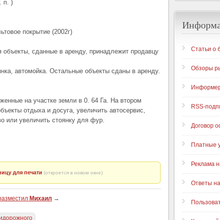
 п. )
Информ
льтовое покрытие (2002г)
Статьи о 
 объекты, сданные в аренду, принадлежит продавцу
Обзоры р
янка, автомойка. Остальные объекты сданы в аренду.
Информе
енные на участке земли в 0. 64 Га. На втором
RSS-подп
объекты отдыха и досуга, увеличить автосервис,
о или увеличить стоянку для фур.
Договор 
Платные у
Реклама н
ицу для печати
(откроется в новом окне)
Ответы н
 разместил
Михаил
→
Пользова
идорожного