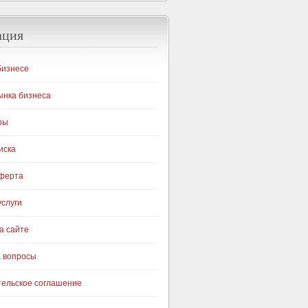
ация
бизнесе
ынка бизнеса
ры
иска
оферта
слуги
а сайте
а вопросы
тельское соглашение