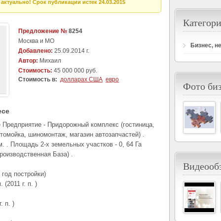
актуально! Срок публикации истек 24.03.2015
Категори
Предложение №
8254
Москва и МО
Бизнес, н
Добавлено:
25.09.2014 г.
Автор:
Михаил
Стоимость:
45 000 000 руб.
Стоимость в:
долларах США
евро
Фото би
есе
Предприятие - Придорожный комплекс (гостиница,
томойка, шиномонтаж, магазин автозапчастей) .
. . Площадь 2-х земельных участков - 0, 64 Га
производственная База) .
Видеообз
6 год постройки)
(2011 г. п. )
. п. )