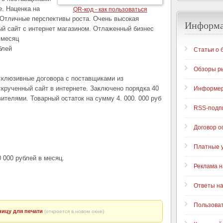
е. Наценка на
QR-код - как пользоваться
 Отличные перспективы роста. Очень высокая
Информ
й сайт с интернет магазином. Отлаженный бизнес
 месяц
блей
Статьи о 
Обзоры р
склюзивные договора с поставщиками из
скрученный сайт в интернете. Заключено порядка 40
Информе
ителями. Товарный остаток на сумму 4. 000. 000 руб
RSS-подп
Договор 
Платные у
 000 рублей в месяц.
Реклама н
Ответы н
Пользова
ицу для печати
(откроется в новом окне)