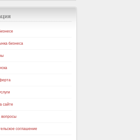
ация
бизнесе
ынка бизнеса
ры
иска
оферта
слуги
а сайте
а вопросы
тельское соглашение