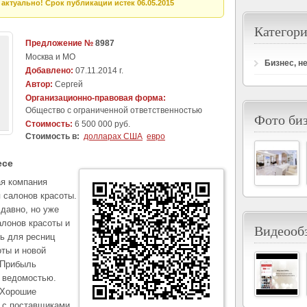
актуально! Срок публикации истек 06.05.2015
Категори
Предложение №
8987
Москва и МО
Бизнес, н
Добавлено:
07.11.2014 г.
Автор:
Сергей
Организационно-правовая форма:
Общество с ограниченной ответственностью
Фото би
Стоимость:
6 500 000 руб.
Стоимость в:
долларах США
евро
есе
я компания
 салонов красоты.
 давно, но уже
алонов красоты и
Видеообз
ь для ресниц
оты и новой
 Прибыль
 ведомостью.
 Хорошие
 с поставщиками