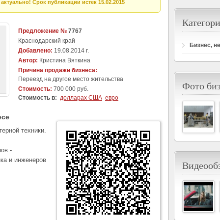
актуально! Срок публикации истек 15.02.2015
Категори
Предложение №
7767
Краснодарский край
Бизнес, н
Добавлено:
19.08.2014 г.
Автор:
Кристина Вяткина
Причина продажи бизнеса:
Переезд на другое место жительства
Фото би
Стоимость:
700 000 руб.
Стоимость в:
долларах США
евро
есе
ерной техники.
ов -
ка и инженеров
Видеообз