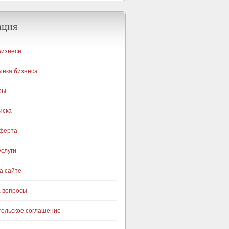
ация
бизнесе
ынка бизнеса
ры
иска
оферта
слуги
а сайте
а вопросы
тельское соглашение