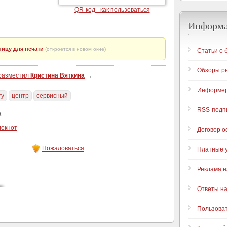
QR-код - как пользоваться
Информ
ицу для печати
(откроется в новом окне)
Статьи о 
Обзоры р
 разместил
Кристина Вяткина
→
Информе
ту
центр
сервисный
RSS-подп
а
локнот
Договор 
Пожаловаться
Платные у
Реклама н
Ответы н
Пользова