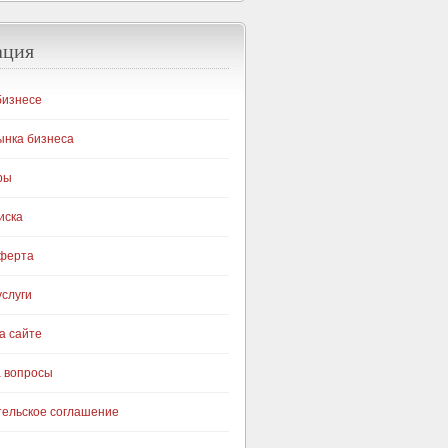
ация
бизнесе
ынка бизнеса
ры
иска
оферта
слуги
а сайте
а вопросы
тельское соглашение