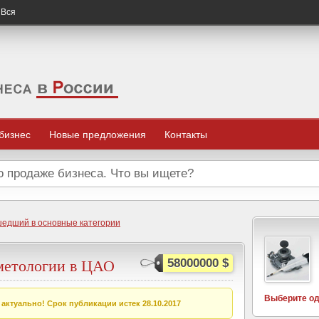
 Вся
 бизнес
Новые предложения
Контакты
шедший в основные категории
метологии в ЦАО
58000000 $
Выберите од
актуально! Срок публикации истек 28.10.2017