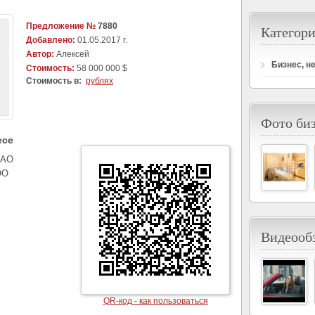
Предложение №
7880
Категори
Добавлено:
01.05.2017 г.
Автор:
Алексей
Бизнес, н
Стоимость:
58 000 000 $
Стоимость в:
рублях
Фото би
есе
ЦАО
ОО
Видеообз
QR-код - как пользоваться