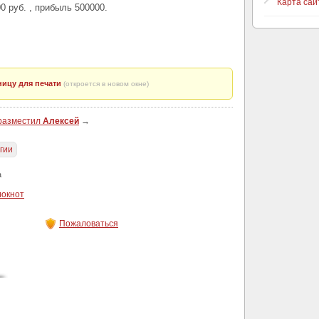
Карта сай
0 руб. , прибыль 500000.
ицу для печати
(откроется в новом окне)
 разместил
Алексей
→
гии
а
локнот
Пожаловаться