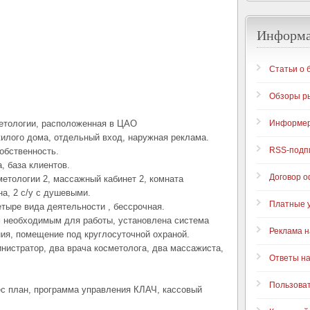
Информ
Статьи о 
Обзоры р
етологии, расположенная в ЦАО
Информе
илого дома, отдельный вход, наружная реклама.
RSS-подп
обственность.
, база клиентов.
Договор 
етологии 2, массажный кабинет 2, комната
а, 2 с/у с душевыми.
Платные у
тыре вида деятельности , бессрочная.
 необходимым для работы, установлена система
Реклама н
ия, помещение под круглосуточной охраной.
истратор, два врача косметолога, два массажиста,
Ответы н
Пользова
нес план, программа управления КЛАЧ, кассовый