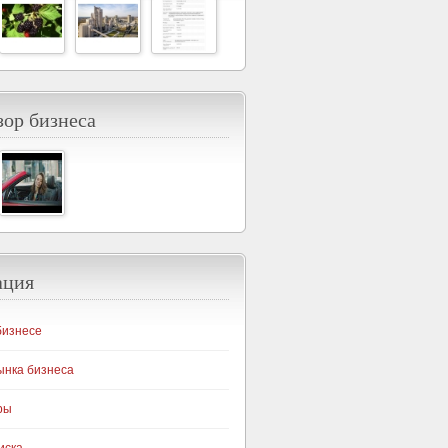
ор бизнеса
ация
бизнесе
ынка бизнеса
ры