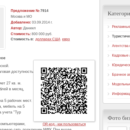
Предложение №
7914
Категори
Москва и МО
Добавлено:
03.09.2014 г.
Рекламные
Автор:
Даниил
Стоимость:
800 000 руб.
Туристиче
Стоимость в:
долларах США
евро
Агентства
Кадровые 
есе
Юридическ
ской.
аговая доступность
Брачное а
т 27 кв. м.
Модельные
блей в месяц,
Информаци
.
а 5 рабочих мест.
а, мебель на 5
а учета "Тур
Фото би
компьютерами,
QR-код - как пользоваться
 единую сеть подключен МФУ. При входе