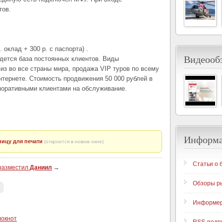
тов.
 оклад + 300 р. с паспорта) .
Видеообз
едется база постоянных клиентов. Виды
из во все страны мира, продажа VIP туров по всему
нтернете. Стоимость продвижения 50 000 рублей в
рпоративными клиентами на обслуживание.
Информ
ицу для печати
(откроется в новом окне)
Статьи о 
 разместил
Даниил
→
Обзоры р
я
Информе
локнот