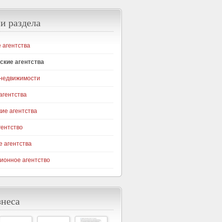
и раздела
 агентства
ские агентства
 недвижимости
агентства
ие агентства
гентство
 агентства
онное агентство
знеса