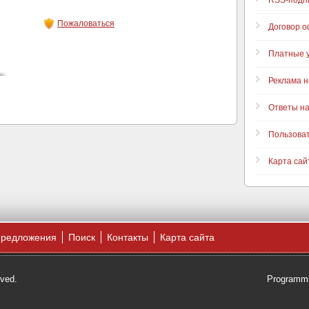
RSS-подп
Пожаловаться
Договор 
Платные у
Реклама н
Ответы н
Пользова
Карта сай
предложения
Поиск
Контакты
Карта сайта
rved.
Programmi