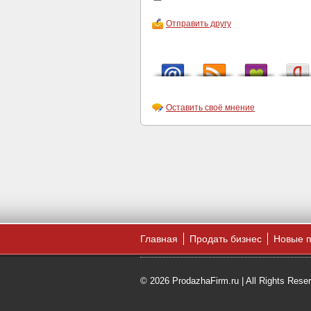
Отправить другу
Оставить своё мнение
Главная
Продать бизнес
Новые 
© 2026 ProdazhaFirm.ru | All Rights Rese