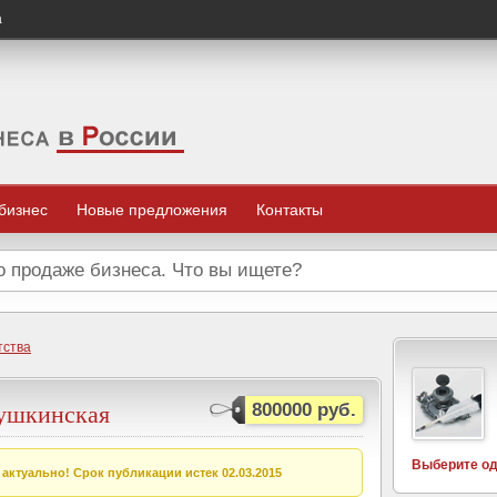
а
 бизнес
Новые предложения
Контакты
тства
Пушкинская
800000 руб.
Выберите од
актуально! Срок публикации истек 02.03.2015