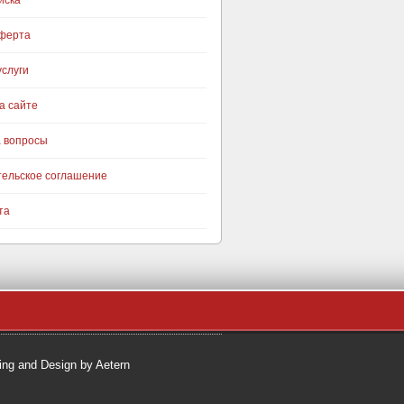
иска
оферта
слуги
а сайте
а вопросы
тельское соглашение
та
ng and Design by Aetern