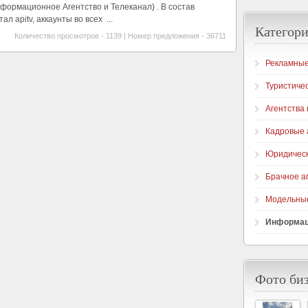
формационное Агентство и Телеканал) . В состав
ал apitv, аккаунты во всех ...
Категори
Количество просмотров - 1139 | Номер предложения - 36711
Рекламные
Туристичес
Агентства
Кадровые 
Юридическ
Брачное а
Модельные
Информац
Фото би