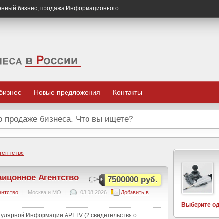
онный бизнес, продажа Информационного
 бизнес
Новые предложения
Контакты
гентство
ицонное Агентство
7500000 руб.
ентство
|
Москва и МО
|
03.08.2026
|
Добавить в
Выберите од
улярной Информации API TV (2 свидетельства о