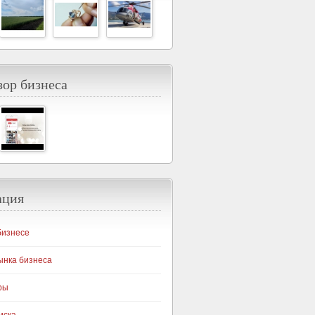
ор бизнеса
ация
бизнесе
ынка бизнеса
ры