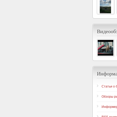
Видеообз
Информ
Статьи о 
Обзоры р
Информе