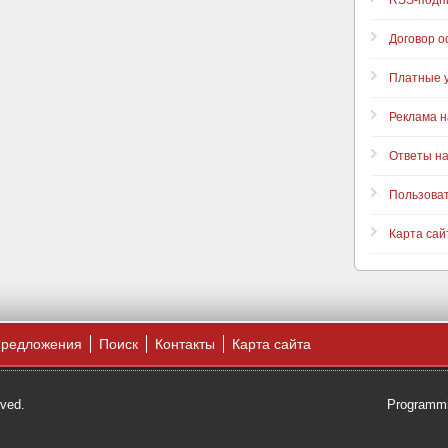
RSS-подп
Договор 
Платные у
Реклама н
Ответы н
Пользова
Карта сай
предложения
Поиск
Контакты
Карта сайта
rved.
Programmi