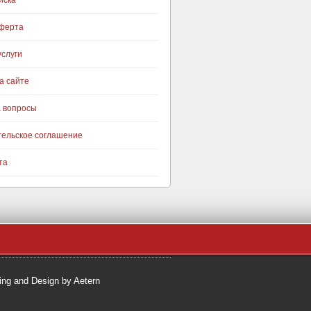
иска
оферта
слуги
а сайте
а вопросы
тельское соглашение
та
ng and Design by Aetern