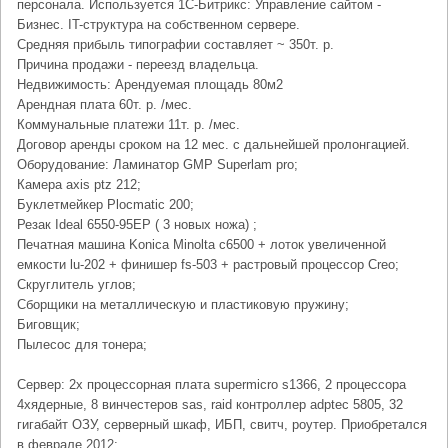
персонала. Используется 1С-Битрикс: Управление сайтом -
Бизнес. IT-структура на собственном сервере.
Средняя прибыль типографии составляет ~ 350т. р.
Причина продажи - переезд владельца.
Недвижимость: Арендуемая площадь 80м2
Арендная плата 60т. р. /мес.
Коммунальные платежи 11т. р. /мес.
Договор аренды сроком на 12 мес. с дальнейшей пролонгацией.
Оборудование: Ламинатор GMP Superlam pro;
Камера axis ptz 212;
Буклетмейкер Plocmatic 200;
Резак Ideal 6550-95EP ( 3 новых ножа) ;
Печатная машина Konica Minolta c6500 + лоток увеличенной
емкости lu-202 + финишер fs-503 + растровый процессор Creo;
Скруглитель углов;
Сборщики на металлическую и пластиковую пружину;
Биговщик;
Пылесос для тонера;
Сервер: 2х процессорная плата supermicro s1366, 2 процессора
4хядерные, 8 винчестеров sas, raid контроллер adptec 5805, 32
гигабайт ОЗУ, серверный шкаф, ИБП, свитч, роутер. Приобретался
в феврале 2012;