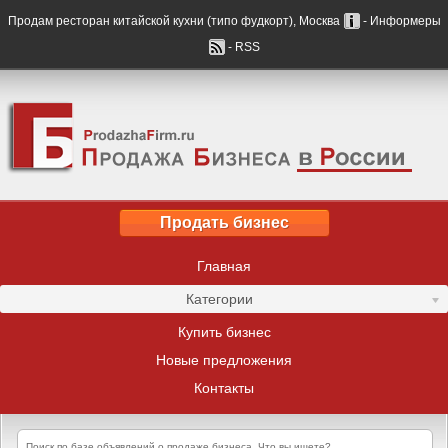
Продам ресторан китайской кухни (типо фудкорт), Москва
- Информеры
- RSS
Продать бизнес
Главная
Категории
Купить бизнес
Новые предложения
Контакты