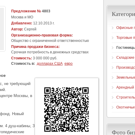
Предложение №
4803
Категори
Москва и МО
Добавлено:
12.10.2013 г.
Офисные 
Автор:
Сергей
Организационно-правовая форма:
Торговые 
Общество с ограниченной ответственностью
Причина продажи бизнеса:
Гостиницы
Срочная потребность в денежных средствах
Складские
Стоимость:
3 000 000 руб.
Стоимость в:
долларах США
евро
Производ
есе
Земельные
с, не требующий
Арендный 
ий.
 центре Москвы, в
Строитель
Охотничьи
 фонд. Новый
м. 4 душ-кабины, 3
Фото би
ртопедические