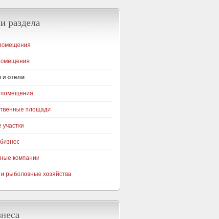
и раздела
помещения
помещения
 и отели
 помещения
ственные площади
 участки
бизнес
ные компании
 и рыболовные хозяйства
знеса