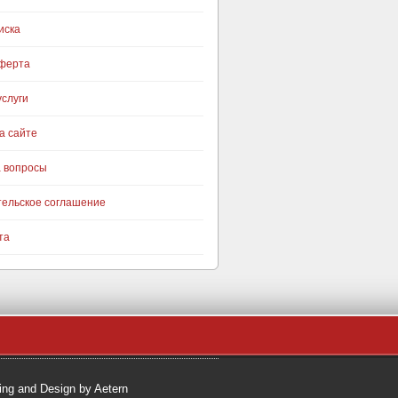
иска
оферта
слуги
а сайте
а вопросы
тельское соглашение
та
ng and Design by Aetern