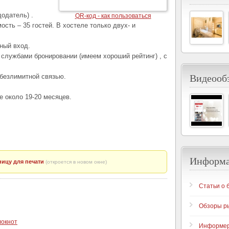
одатель) .
QR-код - как пользоваться
ость – 35 гостей. В хостеле только двух- и
ный вход.
службами бронировании (имеем хороший рейтинг) , с
Видеообз
 безлимитной связью.
е около 19-20 месяцев.
Информ
ицу для печати
(откроется в новом окне)
Статьи о 
Обзоры р
локнот
Информе