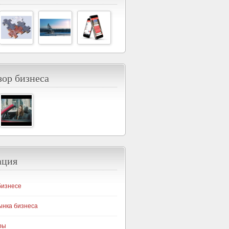
ор бизнеса
ация
бизнесе
ынка бизнеса
ры