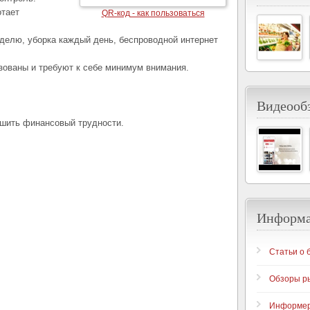
отает
QR-код - как пользоваться
еделю, уборка каждый день, беспроводной интернет
зованы и требуют к себе минимум внимания.
Видеообз
ешить финансовый трудности.
Информ
Статьи о 
Обзоры р
Информе