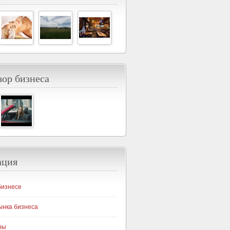
ор бизнеса
ация
бизнесе
ынка бизнеса
ры