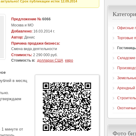
актуально! Срок публикации истек 12.09.2014
Категори
Предложение №
6066
Москва и МО
Офисные 
Добавлено:
16.03.2014 г.
Автор:
Денис
Торговые 
Причина продажи бизнеса:
Гостиницы
Cмена вида деятельности
Стоимость:
2 290 000 руб.
Складские
Стоимость в:
долларах США
евро
Производ
есе
Земельные
рублей в месяц
Арендный 
льно.
Строитель
одтверждаем
Охотничьи
 1 минуте от
Фото би
онтроль.