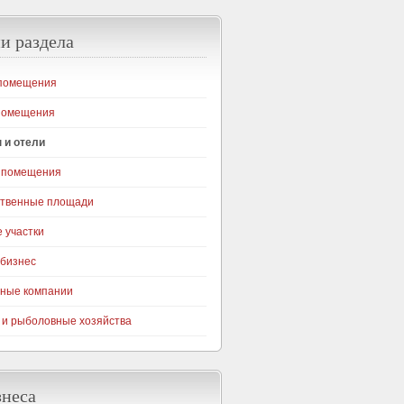
и раздела
помещения
помещения
 и отели
 помещения
ственные площади
 участки
бизнес
ные компании
 и рыболовные хозяйства
знеса