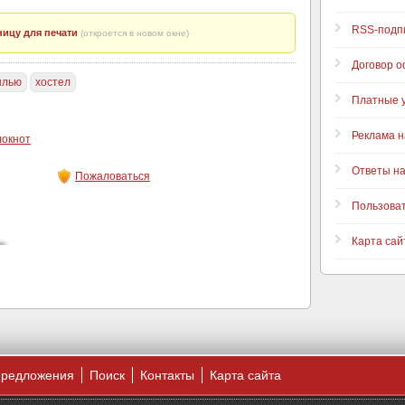
RSS-подп
ицу для печати
(откроется в новом окне)
Договор 
ылью
хостел
Платные у
Реклама н
локнот
Ответы н
Пожаловаться
Пользова
Карта сай
предложения
Поиск
Контакты
Карта сайта