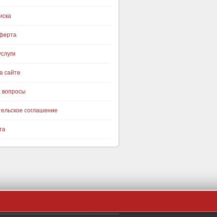
иска
оферта
слуги
а сайте
а вопросы
тельское соглашение
та