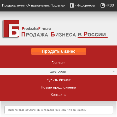
Продажа земли с/х назначения, Псковская
- Информеры
- RSS
Продать бизнес
Главная
Категории
Купить бизнес
Новые предложения
Контакты