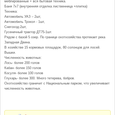
меблированные + вся бытовая техника.
Баня 7х7 (внутренняя отделка лиственница +плитка)
Техника:
Автомобиль УАЗ – 2шт,
Автомобиль Трэкол - 1шт,
Снегоход-2шт,
Гусеничный трактор ДТ75-1шт.
Рядом с базой 5 озер. По границе охотхозяйства протекает река
Западная Двина.
В хозяйстве 15 кормовых площадок, 80 солонцов для лосей.
Вышки.
Численность животных:
Лось- более 200 голов
Кабан- более 150 голов
Косуля- более 100 голов
Глухарь- более 300. Много тетерева, бобров.
Охотхозяйство граничит с Национальным парком, что увеличивает
численность животных.