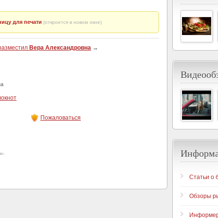
ицу для печати
(откроется в новом окне)
 разместил
Вера Александровна
→
Видеообз
за
локнот
Пожаловаться
Информ
Статьи о 
Обзоры р
Информе