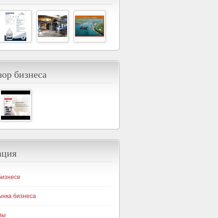
ор бизнеса
ация
бизнесе
ынка бизнеса
ры