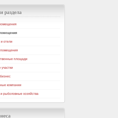
и раздела
помещения
 помещения
 и отели
 помещения
ственные площади
 участки
бизнес
ные компании
 и рыболовные хозяйства
знеса