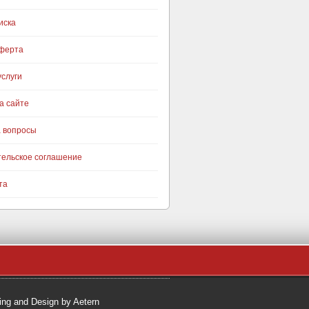
иска
оферта
слуги
а сайте
а вопросы
тельское соглашение
та
ng and Design by Aetern