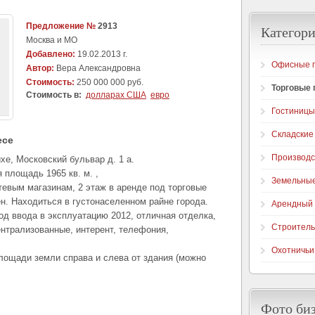
Предложение №
2913
Категори
Москва и МО
Добавлено:
19.02.2013 г.
Офисные 
Автор:
Вера Александровна
Стоимость:
250 000 000 руб.
Торговые
Стоимость в:
долларах США
евро
Гостиницы
Складские
есе
Производ
хе, Московский бульвар д. 1 а.
 площадь 1965 кв. м. ,
Земельные
тевым магазинам, 2 этаж в аренде под торговые
н. Находиться в густонаселенном райне города.
Арендный 
год ввода в эксплуатацию 2012, отличная отделка,
Строитель
ентрализованные, интерент, телефония,
Охотничьи
лощади земли справа и слева от здания (можно
Фото би