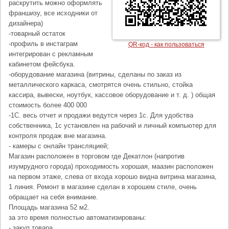
раскрутить можно оформлять
франшизу, все исходники от
дизайнера)
-товарный остаток
-профиль в инстаграм
QR-код - как пользоваться
интегрирован с рекламным
кабинетом фейсбука.
-оборудование магазина (витрины, сделаны по заказ из
металлического каркаса, смотрятся очень стильно, стойка
кассира, вывески, ноутбук, кассовое оборудование и т. д. ) общая
стоимость более 400 000
-1С. весь отчет и продажи ведутся через 1с. Для удобства
собственника, 1с установлен на рабочий и личный компьютер для
контроля продаж вне магазина.
- камеры с онлайн трансляцией;
Магазин расположен в торговом где Декатлон (напротив
изумрудного города) проходимость хорошая, маазин расположен
на первом этаже, слева от входа хорошо видна витрина магазина,
1 линия. Ремонт в магазине сделан в хорошем стиле, очень
обращает на себя внимание.
Площадь магазина 52 м2.
за это время полностью автоматизированы:
- закуп товара