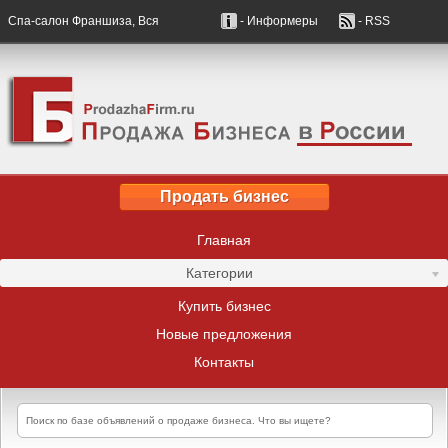
Спа-салон Франшиза, Вся
- Информеры
- RSS
Продать бизнес
Главная
Категории
Купить бизнес
Новые предложения
Контакты