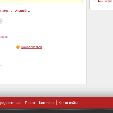
Карта сай
 разместил
Андрей
→
й
локнот
Пожаловаться
предложения
Поиск
Контакты
Карта сайта