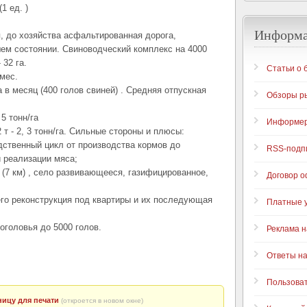
1 ед. )
Информ
, до хозяйства асфальтированная дорога,
ем состоянии. Свиноводческий комплекс на 4000
 32 га.
Статьи о 
мес.
 в месяц (400 голов свиней) . Средняя отпускная
Обзоры р
5 тонн/га
Информе
 т - 2, 3 тонн/га. Сильные стороны и плюсы:
дственный цикл от производства кормов до
RSS-подп
 реализации мяса;
 (7 км) , село развивающееся, газифицированное,
Договор 
его реконструкция под квартиры и их последующая
Платные у
оголовья до 5000 голов.
Реклама н
Ответы н
Пользова
ицу для печати
(откроется в новом окне)