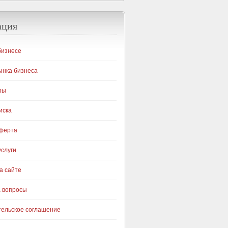
ация
бизнесе
ынка бизнеса
ры
иска
оферта
слуги
а сайте
а вопросы
тельское соглашение