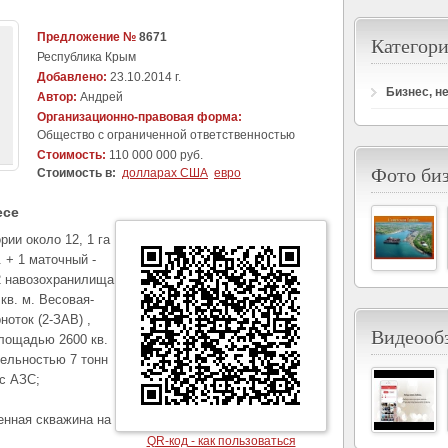
Предложение №
8671
Категори
Республика Крым
Добавлено:
23.10.2014 г.
Бизнес, н
Автор:
Андрей
Организационно-правовая форма:
Общество с ограниченной ответственностью
Стоимость:
110 000 000 руб.
Фото би
Стоимость в:
долларах США
евро
есе
ии около 12, 1 га
. + 1 маточный -
 2 навозохранилища
2 кв. м. Весовая-
рноток (2-ЗАВ) ,
Видеообз
лощадью 2600 кв.
тельностью 7 тонн
 с АЗС;
енная скважина на
QR-код - как пользоваться