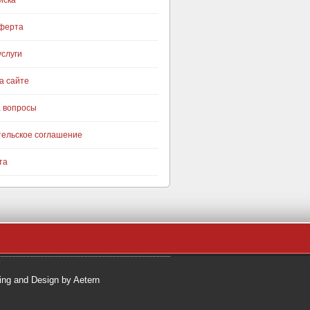
иска
оферта
слуги
а сайте
а вопросы
тельское соглашение
та
ng and Design by Aetern