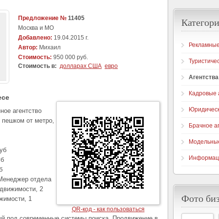
Предложение №
11405
Категори
Москва и МО
Добавлено:
19.04.2015 г.
Рекламные
Автор:
Михаил
Стоимость:
950 000 руб.
Туристичес
Стоимость в:
долларах США
евро
Агентств
Кадровые 
есе
Юридическ
ное агентство
 пешком от метро,
Брачное а
Модельные
уб
Информаци
уб
б
1 Менеджер отдела
едвижимости, 2
Фото би
жимости, 1
QR-код - как пользоваться
ый под современные системы поиска. Продвижение в