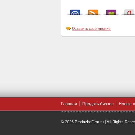
Оставить своё мнение
Главная
Продать бизнес
Новые 
© 2026 ProdazhaFirm.ru | All Rights Rese