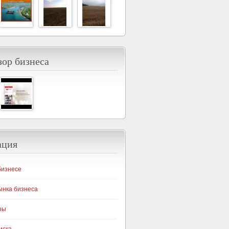
ор бизнеса
ация
бизнесе
ынка бизнеса
ры