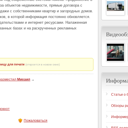
за объектов недвижимости, прямые договора с
одажи с собственниками квартир и загородных домов.
иков, в которой информация постоянно обновляется.
дательствами и интернет ресурсами. Налаженная
ванных базах и на раскрученных рекламных
Видеообз
ицу для печати
(откроется в новом окне)
Информ
 разместил
Михаил
→
Статьи о 
Обзоры р
локнот
Информе
Пожаловаться