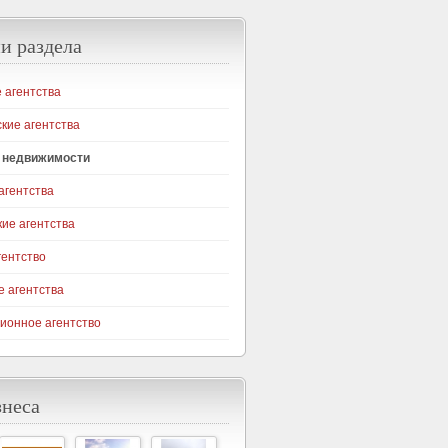
и раздела
 агентства
кие агентства
а недвижимости
агентства
ие агентства
гентство
 агентства
онное агентство
знеса