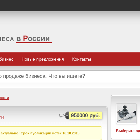
 бизнес
Новые предложения
Контакты
мости
ти
950000 руб.
Выберите од
актуально! Срок публикации истек 16.10.2015