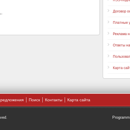
RSS-подп
Договор 
Платные у
Реклама н
Ответы н
Пользова
Карта сай
предложения
Поиск
Контакты
Карта сайта
rved.
Programmi