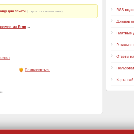
RSS-подп
ицу для печати
(откроется в новом окне)
Договор 
 разместил
Егор
→
Платные у
Реклама н
Ответы н
локнот
Пользова
Пожаловаться
Карта сай