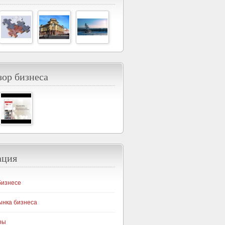
ор бизнеса
ация
бизнесе
ынка бизнеса
ры