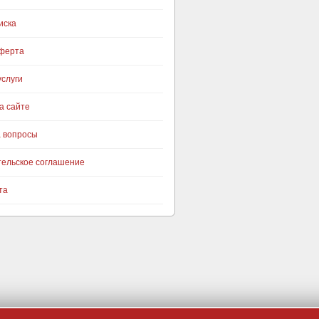
иска
оферта
слуги
а сайте
а вопросы
тельское соглашение
та