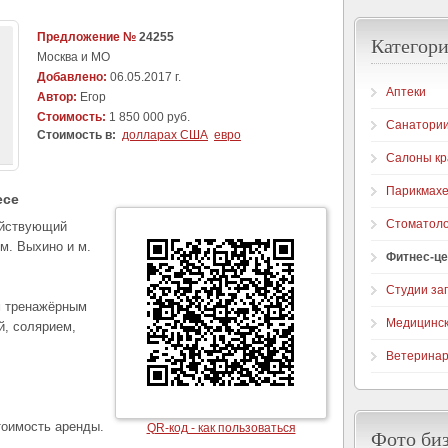
Предложение №
24255
Категори
Москва и МО
Добавлено:
06.05.2017 г.
Аптеки
Автор:
Егор
Стоимость:
1 850 000 руб.
Санатори
Стоимость в:
долларах США
евро
Салоны кр
Парикмахе
есе
Стоматоло
ействующий
м. Выхино и м.
Фитнес-ц
Студии за
м тренажёрным
Медицинск
й, солярием,
Ветеринар
оимость аренды.
QR-код - как пользоваться
Фото би