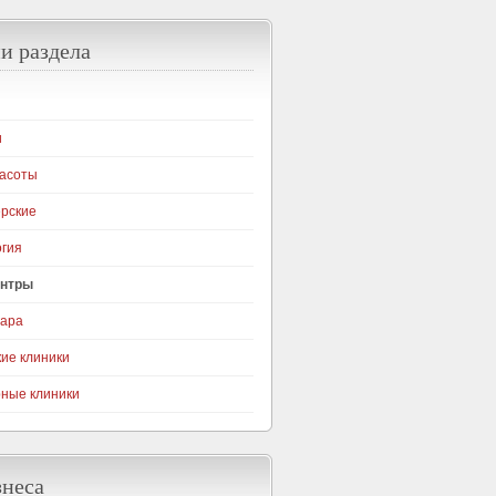
и раздела
и
асоты
рские
гия
ентры
гара
ие клиники
ные клиники
знеса