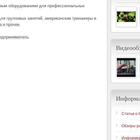
имым оборудованием для профессиональных
ля групповых занятий, американские тренажеры в
а и прочее.
редприниматель
Видеообз
Информ
Статьи о 
Обзоры р
Информе