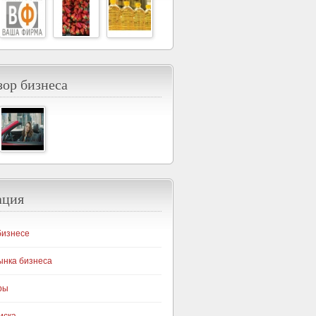
ор бизнеса
ация
бизнесе
ынка бизнеса
ры