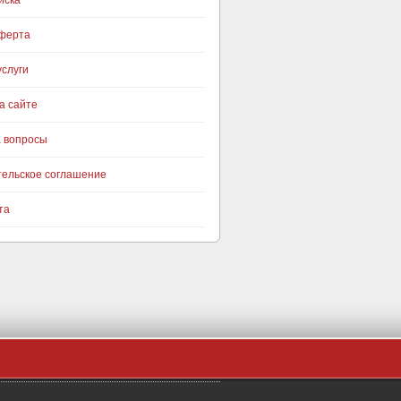
иска
оферта
слуги
а сайте
а вопросы
тельское соглашение
та