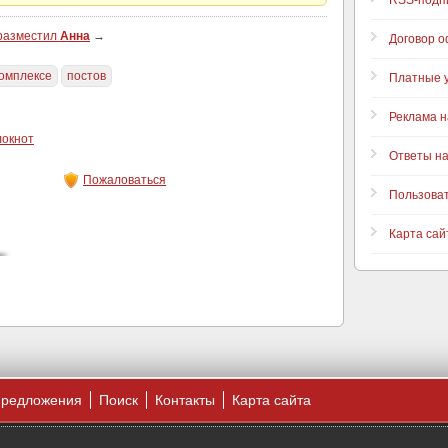
RSS-подп
 разместил
Анна
→
Договор 
омплексе
постов
Платные у
Реклама н
локнот
Ответы н
Пожаловаться
Пользова
Карта сай
предложения
Поиск
Контакты
Карта сайта