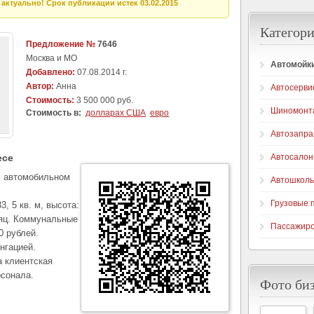
актуально! Срок публикации истек 03.02.2015
Категори
Предложение №
7646
Москва и МО
Автомойк
Добавлено:
07.08.2014 г.
Автор:
Анна
Автосерви
Стоимость:
3 500 000 руб.
Шиномонт
Стоимость в:
долларах США
евро
Автозапра
есе
Автосало
м автомобильном
Автошкол
Грузовые 
, 5 кв. м, высота:
сяц. Коммунальные
Пассажирс
0 рублей.
нгацией.
а клиентская
рсонала.
Фото би