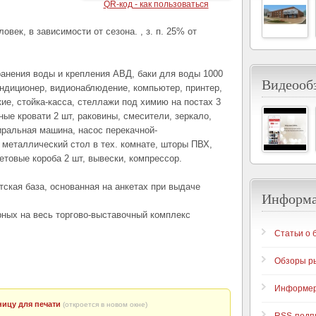
QR-код - как пользоваться
овек, в зависимости от сезона. , з. п. 25% от
анения воды и крепления АВД, баки для воды 1000
Видеообз
кондиционер, видионаблюдение, компьютер, принтер,
ие, стойка-касса, стеллажи под химию на постах 3
жные кровати 2 шт, раковины, смесители, зеркало,
иральная машина, насос перекачной-
 металлический стол в тех. комнате, шторы ПВХ,
етовые короба 2 шт, вывески, компрессор.
тская база, основанная на анкетах при выдаче
Информ
ных на весь торгово-выставочный комплекс
Статьи о 
Обзоры р
Информе
ицу для печати
(откроется в новом окне)