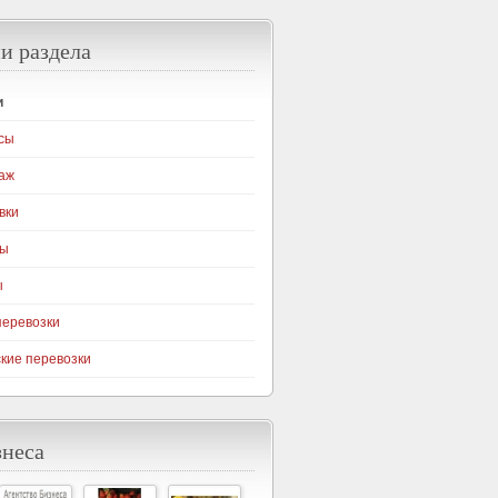
и раздела
и
сы
аж
вки
ны
ы
перевозки
кие перевозки
знеса