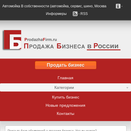
Автомойка В собственности (автомойка, сервис, шино, Москва
-
Информеры
- RSS
Продать бизнес
Главная
Категории
Купить бизнес
Новые предложения
Контакты