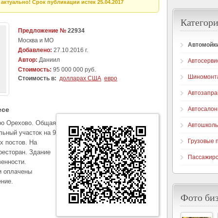
актуально! Срок публикации истек 25.04.2017
Категори
Предложение №
22934
Москва и МО
Автомойк
Добавлено:
27.10.2016 г.
Автор:
Даниил
Автосерви
Стоимость:
95 000 000 руб.
Шиномонт
Стоимость в:
долларах США
евро
Автозапра
есе
Автосало
ро Орехово. Общая
Автошкол
льный участок на 9
Грузовые 
х постов. На
ресторан. Здание
Пассажирс
венности.
и оплачены
ние.
Фото би