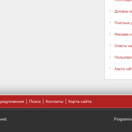
RSS-подп
Договор 
Платные у
Реклама н
Ответы н
Пользова
Карта сай
предложения
Поиск
Контакты
Карта сайта
rved.
Programmi