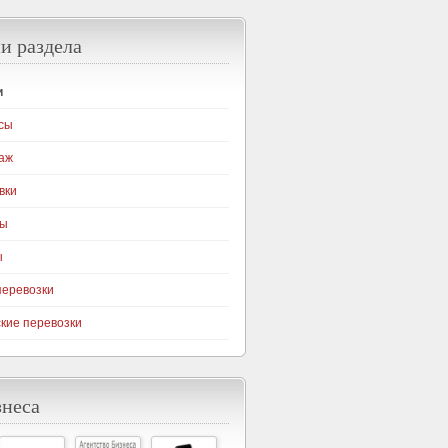
и раздела
и
сы
аж
вки
ны
ы
перевозки
кие перевозки
знеса