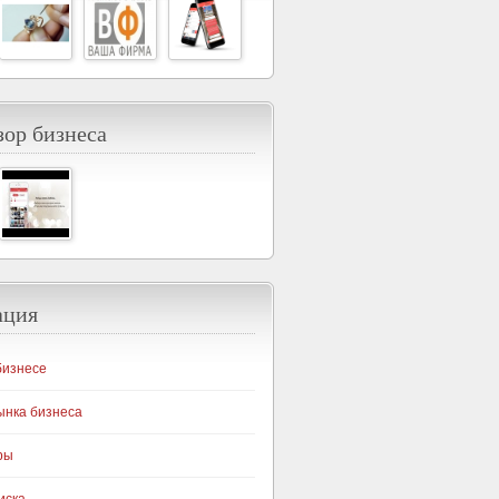
ор бизнеса
ация
бизнесе
ынка бизнеса
ры