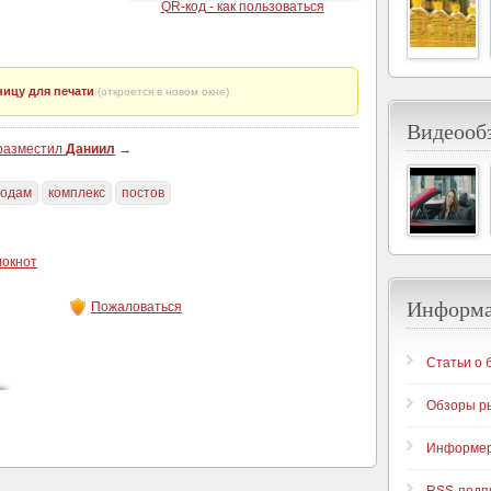
QR-код - как пользоваться
ицу для печати
(откроется в новом окне)
Видеообз
 разместил
Даниил
→
родам
комплекс
постов
локнот
Информ
Пожаловаться
Статьи о 
Обзоры р
Информе