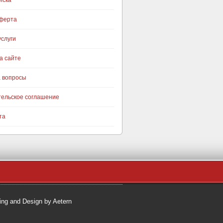
иска
оферта
слуги
а сайте
а вопросы
тельское соглашение
та
ng and Design by Aetern