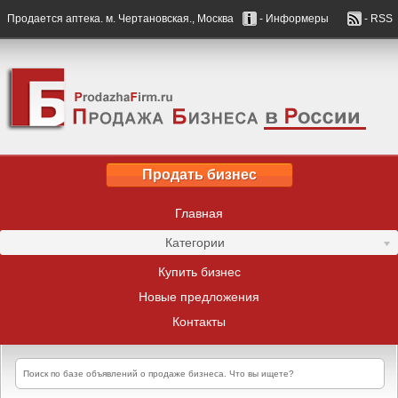
Продается аптека. м. Чертановская., Москва
- Информеры
- RSS
Продать бизнес
Главная
Категории
Купить бизнес
Новые предложения
Контакты