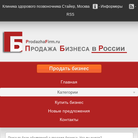
Клиника здорового позвоночника Стайер, Москва
- Информеры
-
RSS
Продать бизнес
Главная
Категории
Купить бизнес
Новые предложения
Контакты