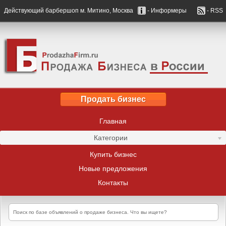
Действующий барбершоп м. Митино, Москва
- Информеры
- RSS
Продать бизнес
Главная
Категории
Купить бизнес
Новые предложения
Контакты