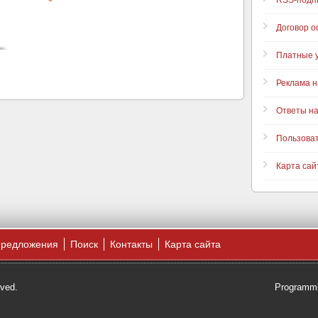
RSS-подп
Договор 
Платные у
Реклама н
Ответы н
Пользова
Карта сай
предложения
Поиск
Контакты
Карта сайта
rved.
Programmi