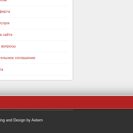
иска
оферта
слуги
а сайте
а вопросы
тельское соглашение
та
ng and Design by Aetern