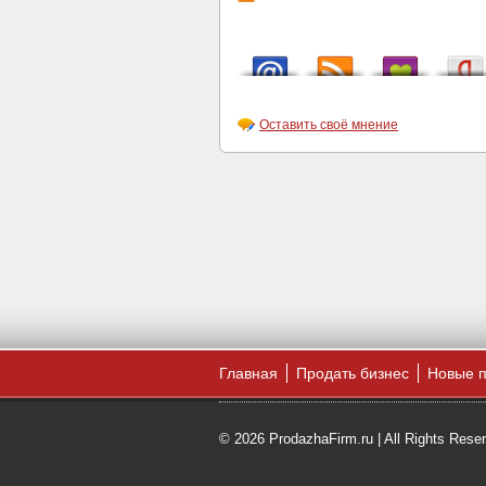
Оставить своё мнение
Главная
Продать бизнес
Новые 
© 2026 ProdazhaFirm.ru | All Rights Rese