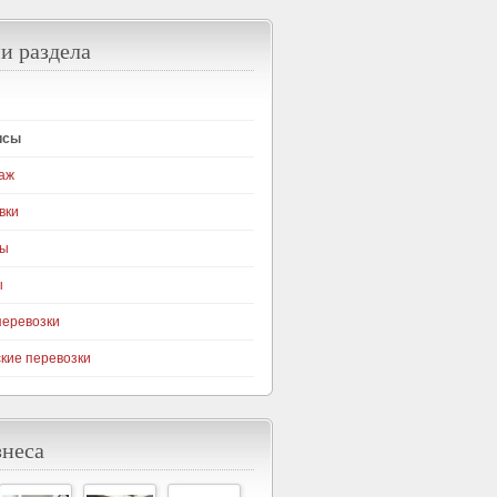
и раздела
исы
аж
вки
ны
ы
перевозки
кие перевозки
знеса