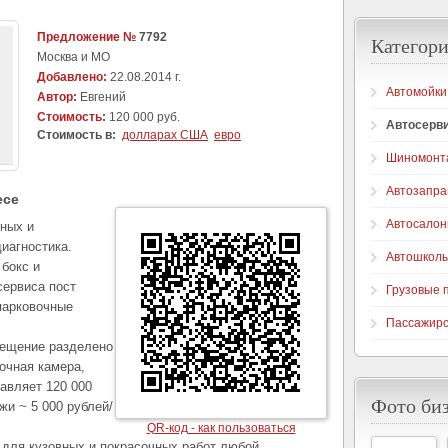
Предложение №
7792
Категори
Москва и МО
Добавлено:
22.08.2014 г.
Автомойки
Автор:
Евгений
Стоимость:
120 000 руб.
Автосерв
Стоимость в:
долларах США
евро
Шиномонт
Автозапра
есе
Автосало
вных и
иагностика.
Автошкол
бокс и
сервиса пост
Грузовые 
парковочные
Пассажирс
мещение разделено
сочная камера,
авляет 120 000
Фото би
и ~ 5 000 рублей/
QR-код - как пользоваться
 для кузовных и покрасочных работ любой