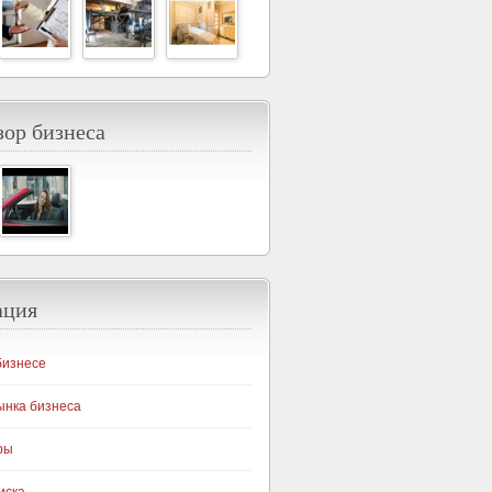
ор бизнеса
ация
бизнесе
ынка бизнеса
ры