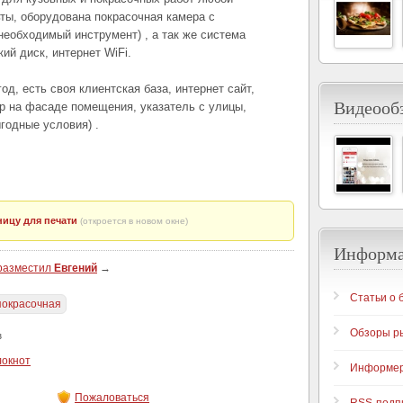
ты, оборудована покрасочная камера с
еобходимый инструмент) , а так же система
ий диск, интернет WiFi.
од, есть своя клиентская база, интернет сайт,
Видеообз
ер на фасаде помещения, указатель с улицы,
годные условия) .
ицу для печати
(откроется в новом окне)
Информ
 разместил
Евгений
→
Статьи о 
покрасочная
Обзоры р
з
локнот
Информе
Пожаловаться