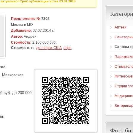
актуально! Срок публикации истек 03.01.2015
Категори
Предложение №
7302
Москва и МО
Аптеки
Добавлено:
07.07.2014 г.
Автор:
Андрей
Санатори
Стоимость:
2 150 000 руб.
Салоны к
Стоимость в:
долларах США
евро
Парикмахе
есе
Стоматоло
. Маяковская
Фитнес-це
Студии за
0 руб. до 200 000
Медицинск
Ветеринар
ия.
Фото би