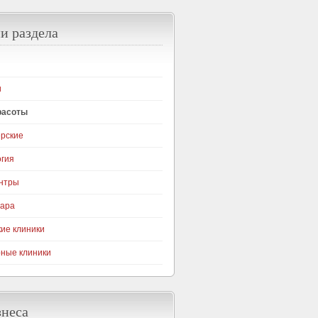
и раздела
и
расоты
рские
гия
нтры
гара
ие клиники
ные клиники
знеса