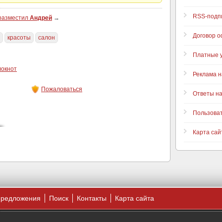
RSS-подп
 разместил
Андрей
→
Договор 
красоты
салон
Платные у
локнот
Реклама н
Пожаловаться
Ответы н
Пользова
Карта сай
предложения
Поиск
Контакты
Карта сайта