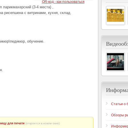
QR-код - как пользоваться
л парикмахерский (3-4 места) ,
а рисепшена с витринами, кухня, склад.
никюр\педикюр, обучение.
Видеообз
к.
Информ
Статьи о 
Обзоры р
ицу для печати
(откроется в новом окне)
Информе