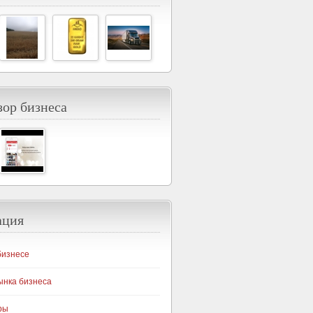
ор бизнеса
ация
бизнесе
ынка бизнеса
ры