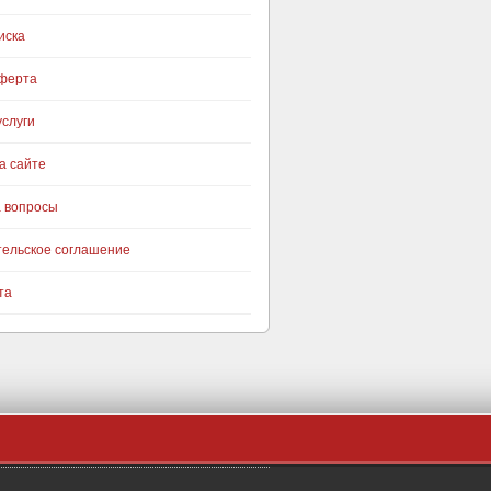
иска
оферта
слуги
а сайте
а вопросы
тельское соглашение
та