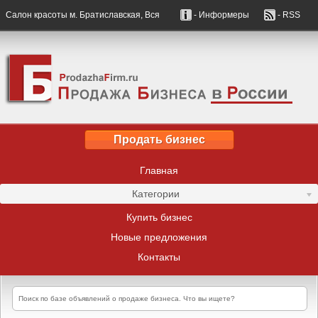
Салон красоты м. Братиславская, Вся
- Информеры
- RSS
Продать бизнес
Главная
Категории
Купить бизнес
Новые предложения
Контакты